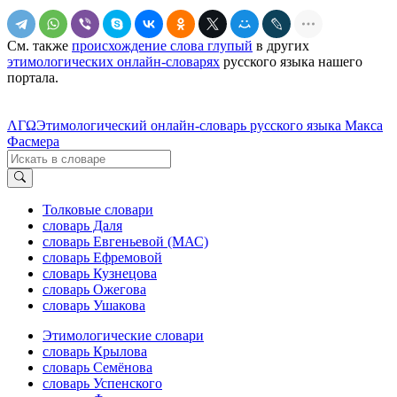
См. также
происхождение слова глупый
в других
этимологических онлайн-словарях
русского языка нашего
портала.
ΛΓΩ
Этимологический онлайн-словарь русского языка Макса
Фасмера
Толковые словари
словарь Даля
словарь Евгеньевой (МАС)
словарь Ефремовой
словарь Кузнецова
словарь Ожегова
словарь Ушакова
Этимологические словари
словарь Крылова
словарь Семёнова
словарь Успенского