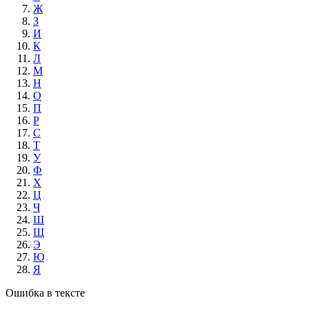
Ж
З
И
К
Л
М
Н
О
П
Р
С
Т
У
Ф
Х
Ц
Ч
Ш
Щ
Э
Ю
Я
Ошибка в тексте