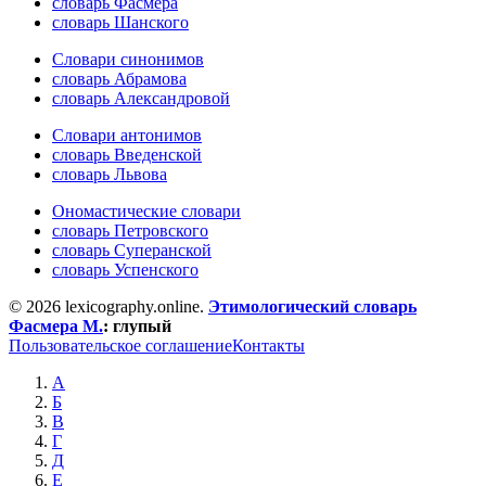
словарь Фасмера
словарь Шанского
Словари синонимов
словарь Абрамова
словарь Александровой
Словари антонимов
словарь Введенской
словарь Львова
Ономастические словари
словарь Петровского
словарь Суперанской
словарь Успенского
© 2026 lexicography.online.
Этимологический словарь
Фасмера М.
:
глупый
Пользовательское соглашение
Контакты
А
Б
В
Г
Д
Е