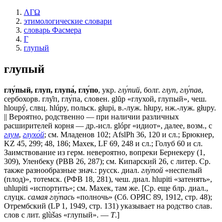
ΛΓΩ
этимологические словари
словарь Фасмера
Г
глупый
глупый
глу́пый, глуп, глупа́, глу́по
, укр.
глу́пий
, болг.
глуп
,
глу́пав
,
сербохорв. глу̂п, глу́па, словен. glȗp «глухой, глупый», чеш.
hloupý, слвц. hlúpy, польск. głupi, в.-луж. hłupy, нж.-луж. głupy.
|| Вероятно, родственно — при наличии различных
расширителей корня — др.-исл. glópr «идиот», далее, возм., с
глум
,
глухо́й
; см. Младенов 102; AfslPh 36, 120 и сл.; Брюкнер,
KZ 45, 299; 48, 186; Махек, LF 69, 248 и сл.; Голуб 60 и сл.
Заимствование из герм. невероятно, вопреки Бернекеру (1,
309), Уленбеку (РВВ 26, 287); см. Кипарский 26, с литер. Ср.
также разнообразные знач.: русск. диал.
глу́пой
«неспелый
(плод)», тотемск. (РФВ 18, 281), чеш. диал. hlupiti «затенять»,
uhlupiti «испортить»; см. Махек, там же. [Ср. еще блр. диал.,
слуцк.
самая глу́пась
«полночь» (Сб. ОРЯС 89, 1912, стр. 48);
Отрембский (LP 1, 1949, стр. 131) указывает на родство слав.
слов с лит. glùšas «глупый». —
Т
.]