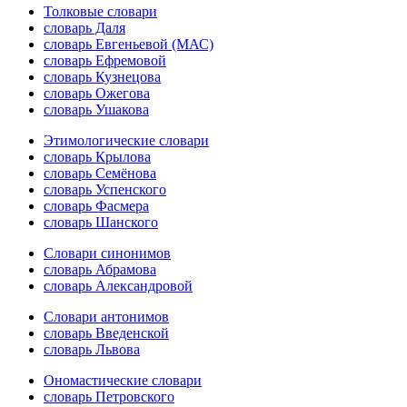
Толковые словари
словарь Даля
словарь Евгеньевой (МАС)
словарь Ефремовой
словарь Кузнецова
словарь Ожегова
словарь Ушакова
Этимологические словари
словарь Крылова
словарь Семёнова
словарь Успенского
словарь Фасмера
словарь Шанского
Словари синонимов
словарь Абрамова
словарь Александровой
Словари антонимов
словарь Введенской
словарь Львова
Ономастические словари
словарь Петровского