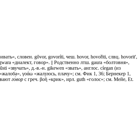
ать», словен. gȏvor, govoríti, чеш. hovor, hovořiti, слвц. hovorit',
wara «диалект, говор». || Родственно лтш. gaura «болтовня»,
ũsti «звучать», д.-в.-н. gikewen «звать», англос. cíegan (из
ς «жалоба», γοάω «жалуюсь, плачу»; см. Фик 1, 36; Бернекер 1,
нивают
го́вор
с греч. βοὴ «крик», ирл. guth «голос»; см. Мейе, Et.