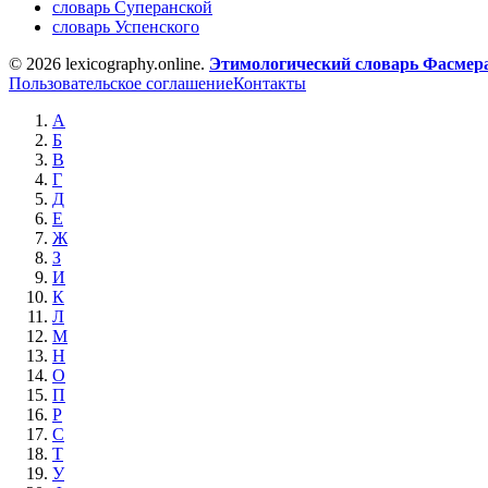
словарь Суперанской
словарь Успенского
© 2026 lexicography.online.
Этимологический словарь Фасмер
Пользовательское соглашение
Контакты
А
Б
В
Г
Д
Е
Ж
З
И
К
Л
М
Н
О
П
Р
С
Т
У