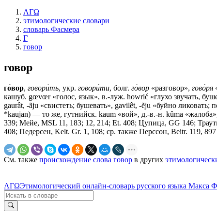
ΛΓΩ
этимологические словари
словарь Фасмера
Г
говор
говор
го́вор
,
говори́ть
, укр.
говори́ти
, болг.
го́вор
«разговор»,
гово́ря
«
кашуб. gœvœr «голос, язык», в.-луж. howrić «глухо звучать, буш
gaurât, -ãju «свистеть; бушевать», gavilêt, -ẽju «буйно ликовать;
*kaujan) — то же, гутнийск. kaum «вой», д.-в.-н. kûma «жалоба»,
339; Мейе, MSL 11, 183; 12, 214; Et. 408; Цупица, GG 146; Тра
408; Педерсен, Kelt. Gr. 1, 108; ср. также Перссон, Beitr. 119, 897
См. также
происхождение слова говор
в других
этимологическ
ΛΓΩ
Этимологический онлайн-словарь русского языка Макса 