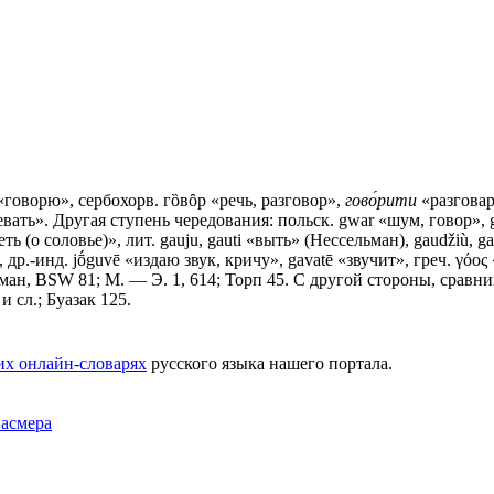
говорю», сербохорв. гȍвȏp «речь, разговор»,
гово́рити
«разговарив
евать». Другая ступень чередования: польск. gwar «шум, говор», g
 петь (о соловье)», лит. gauju, gauti «выть» (Нессельман), gaudžiù, ga
 др.-инд. jṓguvē «издаю звук, кричу», gavatē «звучит», греч. γόο
утман, BSW 81; М. — Э. 1, 614; Торп 45. С другой стороны, срав
 и сл.; Буазак 125.
их онлайн-словарях
русского языка нашего портала.
Фасмера