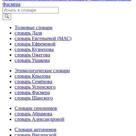
Фасмера
Толковые словари
словарь Даля
словарь Евгеньевой (МАС)
словарь Ефремовой
словарь Кузнецова
словарь Ожегова
словарь Ушакова
Этимологические словари
словарь Крылова
словарь Семёнова
словарь Успенского
словарь Фасмера
словарь Шанского
Словари синонимов
словарь Абрамова
словарь Александровой
Словари антонимов
словарь Введенской