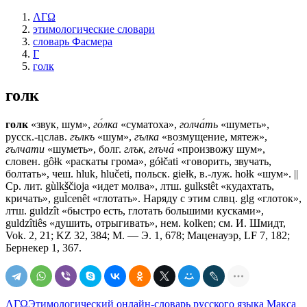
ΛΓΩ
этимологические словари
словарь Фасмера
Г
голк
голк
голк
«звук, шум»,
го́лка
«суматоха»,
голча́ть
«шуметь»,
русск.-цслав.
гълкъ
«шум»,
гълка
«возмущение, мятеж»,
гълчати
«шуметь», болг.
глък
,
глъча́
«произвожу шум»,
словен. gôłk «раскаты грома», gółčati «говорить, звучать,
болтать», чеш. hluk, hlučeti, польск. giełk, в.-луж. hołk «шум». ||
Ср. лит. gùlkščioja «идет молва», лтш. gulkstêt «кудахтать,
кричать», gul̃cenêt «глотать». Наряду с этим слвц. glg «глоток»,
лтш. guldzît «быстро есть, глотать большими кусками»,
guldzîtiês «душить, отрыгивать», нем. kolken; см. И. Шмидт,
Vok. 2, 21; KZ 32, 384; М. — Э. 1, 678; Маценауэр, LF 7, 182;
Бернекер 1, 367.
ΛΓΩ
Этимологический онлайн-словарь русского языка Макса