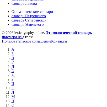
словарь Львова
Ономастические словари
словарь Петровского
словарь Суперанской
словарь Успенского
© 2026 lexicography.online.
Этимологический словарь
Фасмера М.
:
голк
Пользовательское соглашение
Контакты
А
Б
В
Г
Д
Е
Ж
З
И
К
Л
М
Н
О