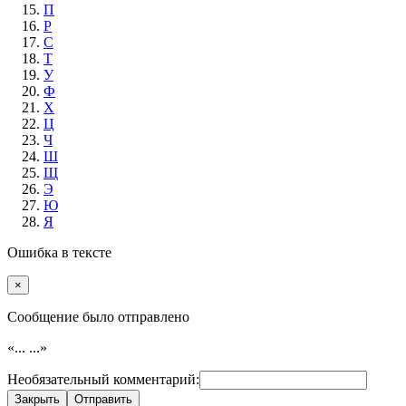
П
Р
С
Т
У
Ф
Х
Ц
Ч
Ш
Щ
Э
Ю
Я
Ошибка в тексте
×
Cообщение было отправлено
«...
...»
Необязательный комментарий:
Закрыть
Отправить