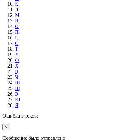
К
Л
М
Н
О
П
Р
С
Т
У
Ф
Х
Ц
Ч
Ш
Щ
Э
Ю
Я
Ошибка в тексте
×
Cообщение было отправлено