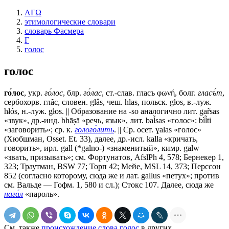
ΛΓΩ
этимологические словари
словарь Фасмера
Г
голос
голос
го́лос
, укр.
го́лос
, блр.
го́лас
, ст.-слав.
гласъ
φωνή, болг.
гласъ́т
,
сербохорв. глȃс, словен. glâs, чеш. hlas, польск. głos, в.-луж.
hłós, н.-луж. głos. || Образование на -so аналогично лит. gar̃sas
«звук», др.-инд. bhāṣā «речь, язык», лит. bal̃sas «голос»: bìl̃ti
«заговорить»; ср. к.
голого́лить
. || Ср. осет. ɣalas «голос»
(Хюбшман, Osset. Et. 33), далее, др.-исл. kalla «кричать,
говорить», ирл. gall (*galno-) «знаменитый», кимр. galw
«звать, призывать»; см. Фортунатов, AfslPh 4, 578; Бернекер 1,
323; Траутман, BSW 77; Торп 42; Мейе, MSL 14, 373; Перссон
852 (согласно которому, сюда же и лат. gallus «петух»; против
см. Вальде — Гофм. 1, 580 и сл.); Стокс 107. Далее, сюда же
нага́л
«пароль».
См. также
происхождение слова голос
в других