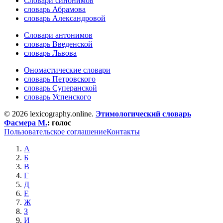
Словари синонимов
словарь Абрамова
словарь Александровой
Словари антонимов
словарь Введенской
словарь Львова
Ономастические словари
словарь Петровского
словарь Суперанской
словарь Успенского
© 2026 lexicography.online.
Этимологический словарь
Фасмера М.
:
голос
Пользовательское соглашение
Контакты
А
Б
В
Г
Д
Е
Ж
З
И