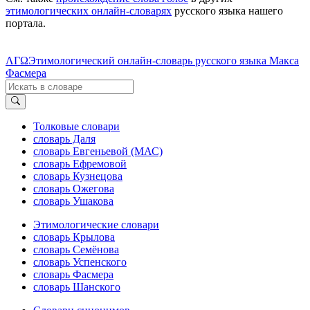
этимологических онлайн-словарях
русского языка нашего
портала.
ΛΓΩ
Этимологический онлайн-словарь русского языка Макса
Фасмера
Толковые словари
словарь Даля
словарь Евгеньевой (МАС)
словарь Ефремовой
словарь Кузнецова
словарь Ожегова
словарь Ушакова
Этимологические словари
словарь Крылова
словарь Семёнова
словарь Успенского
словарь Фасмера
словарь Шанского