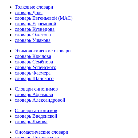
Толковые словари
словарь Даля
словарь Евгеньевой (МАС)
словарь Ефремовой
словарь Кузнецова
словарь Ожегова
словарь Ушакова
Этимологические словари
словарь Крылова
словарь Семёнова
словарь Успенского
словарь Фасмера
словарь Шанского
Словари синонимов
словарь Абрамова
словарь Александровой
Словари антонимов
словарь Введенской
словарь Львова
Ономастические словари
словарь Петровского