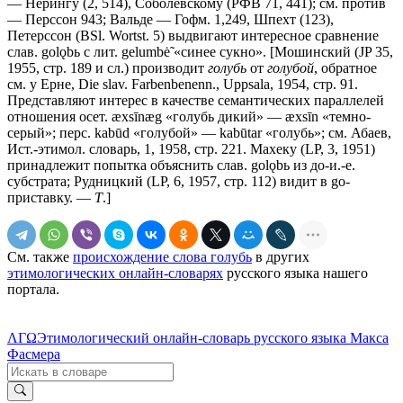
— Нерингу (2, 514), Соболевскому (РФВ 71, 441); см. против
— Перссон 943; Вальде — Гофм. 1,249, Шпехт (123),
Петерссон (BSl. Wortst. 5) выдвигают интересное сравнение
слав. golǫbь с лит. gelumbė̃ «синее сукно». [Мошинский (JP 35,
1955, стр. 189 и сл.) производит
голубь
от
голубой
, обратное
см. у Ерне, Die slav. Farbenbenenn., Uppsala, 1954, стр. 91.
Представляют интерес в качестве семантических параллелей
отношения осет. æxsīnæg «голубь дикий» — æxsīn «темно-
серый»; перс. kabūd «голубой» — kabūtar «голубь»; см. Абаев,
Ист.-этимол. словарь, 1, 1958, стр. 221. Махеку (LP, 3, 1951)
принадлежит попытка объяснить слав. golǫbь из до-и.-е.
субстрата; Рудницкий (LP, 6, 1957, стр. 112) видит в go-
приставку. —
Т
.]
См. также
происхождение слова голубь
в других
этимологических онлайн-словарях
русского языка нашего
портала.
ΛΓΩ
Этимологический онлайн-словарь русского языка Макса
Фасмера