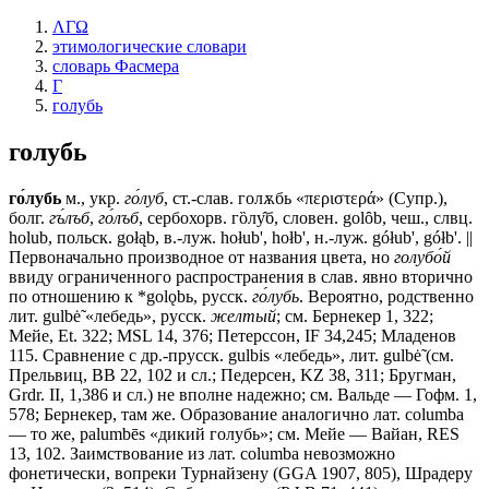
ΛΓΩ
этимологические словари
словарь Фасмера
Г
голубь
голубь
го́лубь
м., укр.
го́луб
, ст.-слав.
голѫбь
«περιστερά» (Супр.),
болг.
гъ́лъб
,
го́лъб
, сербохорв. гȍлу̂б, словен. golȏb, чеш., слвц.
holub, польск. gołąb, в.-луж. hołub', hołb', н.-луж. gółub', gółb'. ||
Первоначально производное от названия цвета, но
голубо́й
ввиду ограниченного распространения в слав. явно вторично
по отношению к *golǫbь, русск.
го́лубь
. Вероятно, родственно
лит. gulbė̃ «лебедь», русск.
желтый
; см. Бернекер 1, 322;
Мейе, Et. 322; MSL 14, 376; Петерссон, IF 34,245; Младенов
115. Сравнение с др.-прусск. gulbis «лебедь», лит. gulbė̃ (см.
Прельвиц, ВВ 22, 102 и сл.; Педерсен, KZ 38, 311; Бругман,
Grdr. II, 1,386 и сл.) не вполне надежно; см. Вальде — Гофм. 1,
578; Бернекер, там же. Образование аналогично лат. columba
— то же, palumbēs «дикий голубь»; см. Мейе — Вайан, RES
13, 102. Заимствование из лат. columba невозможно
фонетически, вопреки Турнайзену (GGA 1907, 805), Шрадеру