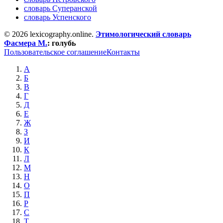
словарь Суперанской
словарь Успенского
© 2026 lexicography.online.
Этимологический словарь
Фасмера М.
:
голубь
Пользовательское соглашение
Контакты
А
Б
В
Г
Д
Е
Ж
З
И
К
Л
М
Н
О
П
Р
С
Т