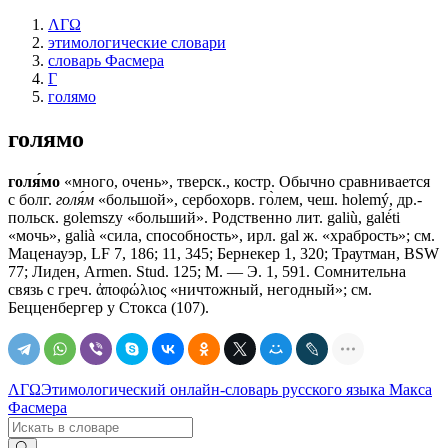
ΛΓΩ
этимологические словари
словарь Фасмера
Г
голямо
голямо
голя́мо
«много, очень», тверск., костр. Обычно сравнивается
с болг.
голя́м
«большой», сербохорв. го̀лем, чеш. holemý, др.-
польск. golemszy «больший». Родственно лит. galiù, galė́ti
«мочь», galià «сила, способность», ирл. gal ж. «храбрость»; см.
Маценауэр, LF 7, 186; 11, 345; Бернекер 1, 320; Траутман, BSW
77; Лиден, Armen. Stud. 125; М. — Э. 1, 591. Сомнительна
связь с греч. ἀποφώλιος «ничтожный, негодный»; см.
Бецценбергер у Стокса (107).
ΛΓΩ
Этимологический онлайн-словарь русского языка Макса
Фасмера