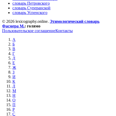
словарь Петровского
словарь Суперанской
словарь Успенского
© 2026 lexicography.online.
Этимологический словарь
Фасмера М.
:
голямо
Пользовательское соглашение
Контакты
А
Б
В
Г
Д
Е
Ж
З
И
К
Л
М
Н
О
П
Р
С