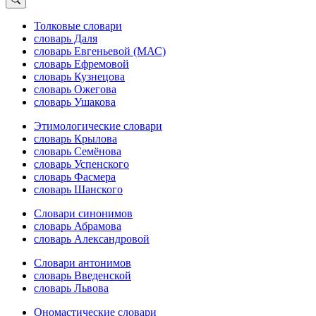
Толковые словари
словарь Даля
словарь Евгеньевой (МАС)
словарь Ефремовой
словарь Кузнецова
словарь Ожегова
словарь Ушакова
Этимологические словари
словарь Крылова
словарь Семёнова
словарь Успенского
словарь Фасмера
словарь Шанского
Словари синонимов
словарь Абрамова
словарь Александровой
Словари антонимов
словарь Введенской
словарь Львова
Ономастические словари