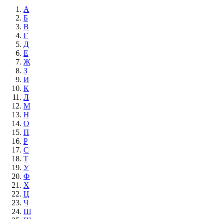
А
Б
В
Г
Д
Е
Ж
З
И
К
Л
М
Н
О
П
Р
С
Т
У
Ф
Х
Ц
Ч
Ш