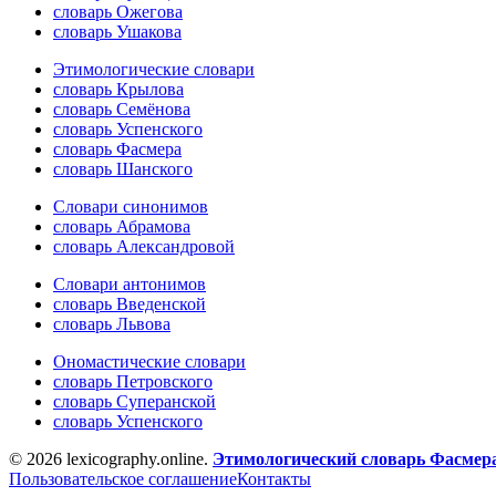
словарь Ожегова
словарь Ушакова
Этимологические словари
словарь Крылова
словарь Семёнова
словарь Успенского
словарь Фасмера
словарь Шанского
Словари синонимов
словарь Абрамова
словарь Александровой
Словари антонимов
словарь Введенской
словарь Львова
Ономастические словари
словарь Петровского
словарь Суперанской
словарь Успенского
© 2026 lexicography.online.
Этимологический словарь Фасмер
Пользовательское соглашение
Контакты