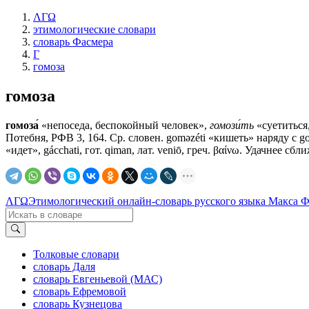
ΛΓΩ
этимологические словари
словарь Фасмера
Г
гомоза
гомоза
гомоза́
«непоседа, беспокойный человек»,
гомози́ть
«суетиться
Потебня, РФВ 3, 164. Ср. словен. gomǝzéti «кишеть» наряду с g
«идет», gácchati, гот. qiman, лат. veniō, греч. βαίνω. Удачнее сб
ΛΓΩ
Этимологический онлайн-словарь русского языка Макса 
Толковые словари
словарь Даля
словарь Евгеньевой (МАС)
словарь Ефремовой
словарь Кузнецова