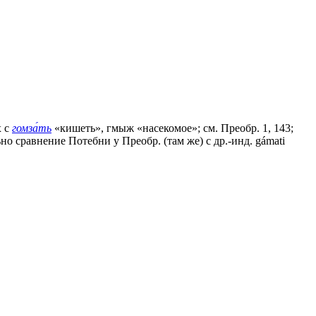
х с
гомза́ть
«кишеть», гмыж «насекомое»; см. Преобр. 1, 143;
но сравнение Потебни у Преобр. (там же) с др.-инд. gámati