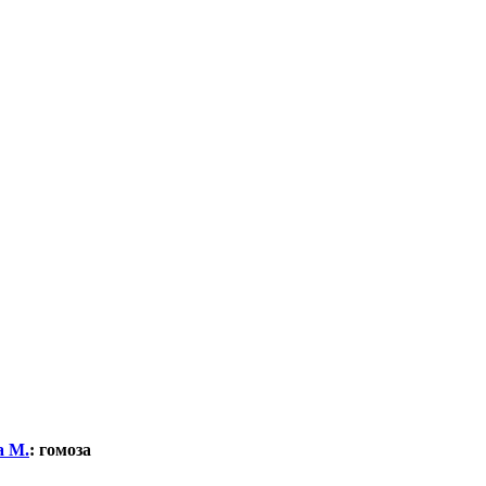
а М.
:
гомоза