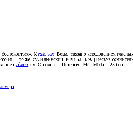
, беспокоиться». К
гам
,
гом
. Возм., связано чередованием гласны
omoléti — то же; см. Ильинский, РФВ 63, 339. || Весьма сомнитель
лижение с
го́мон
; см. Стендер — Петерсен, Mél. Mikkola 280 и сл.
Фасмера