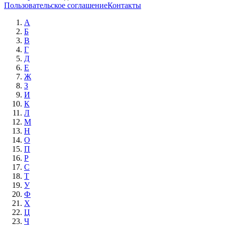
Пользовательское соглашение
Контакты
А
Б
В
Г
Д
Е
Ж
З
И
К
Л
М
Н
О
П
Р
С
Т
У
Ф
Х
Ц
Ч