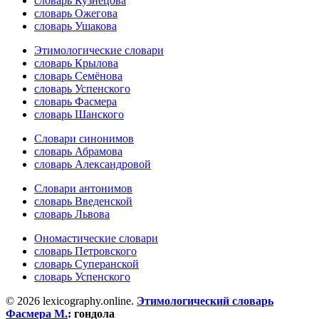
словарь Кузнецова
словарь Ожегова
словарь Ушакова
Этимологические словари
словарь Крылова
словарь Семёнова
словарь Успенского
словарь Фасмера
словарь Шанского
Словари синонимов
словарь Абрамова
словарь Александровой
Словари антонимов
словарь Введенской
словарь Львова
Ономастические словари
словарь Петровского
словарь Суперанской
словарь Успенского
© 2026 lexicography.online.
Этимологический словарь
Фасмера М.
:
гондола