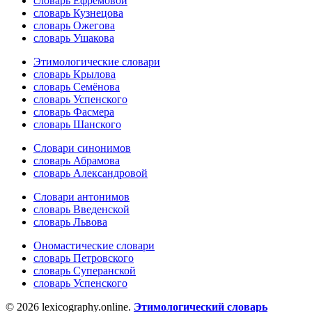
словарь Ефремовой
словарь Кузнецова
словарь Ожегова
словарь Ушакова
Этимологические словари
словарь Крылова
словарь Семёнова
словарь Успенского
словарь Фасмера
словарь Шанского
Словари синонимов
словарь Абрамова
словарь Александровой
Словари антонимов
словарь Введенской
словарь Львова
Ономастические словари
словарь Петровского
словарь Суперанской
словарь Успенского
© 2026 lexicography.online.
Этимологический словарь