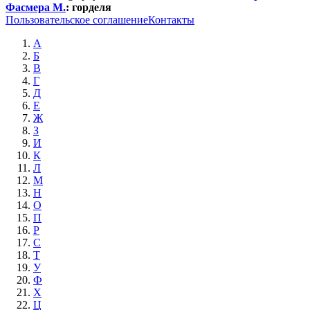
Фасмера М.
:
горделя
Пользовательское соглашение
Контакты
А
Б
В
Г
Д
Е
Ж
З
И
К
Л
М
Н
О
П
Р
С
Т
У
Ф
Х
Ц