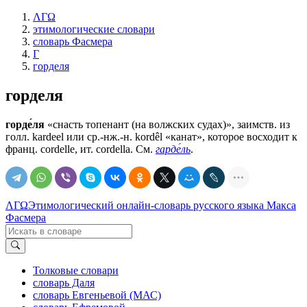
ΛΓΩ
этимологические словари
словарь Фасмера
Г
горделя
горделя
горде́ля
«снасть топенант (на волжских судах)», заимств. из
голл. kardeel или ср.-нж.-н. kordêl «канат», которое восходит к
франц. cordelle, ит. cordella. См.
гарде́ль
.
ΛΓΩ
Этимологический онлайн-словарь русского языка Макса
Фасмера
Толковые словари
словарь Даля
словарь Евгеньевой (МАС)