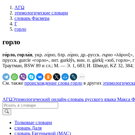
ΛΓΩ
этимологические словари
словарь Фасмера
Г
горло
горло
го́рло, горла́н
, укр.
го́рло
, блр.
го́рло
, др.-русск.
гърло
«λάρυνξ», 
прусск. gurcle «горло», лит. gurklỹs, вин. п. gùrklį «зоб, гор
Траутман, BSW 89 и сл.; М. — Э. 1, 683; И. Шмидт, KZ 32, 384; 
См. также
происхождение слова горло
в других
этимологическ
ΛΓΩ
Этимологический онлайн-словарь русского языка Макса 
Толковые словари
словарь Даля
словарь Евгеньевой (МАС)