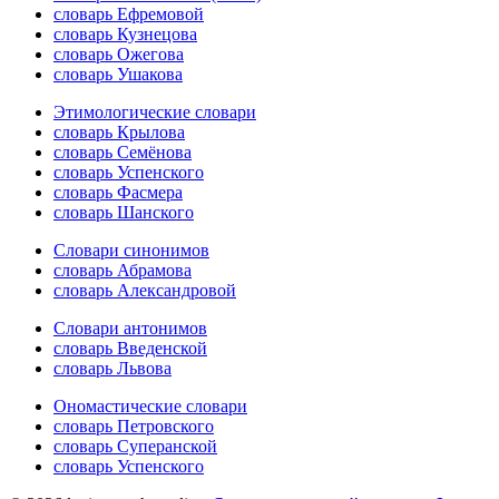
словарь Ефремовой
словарь Кузнецова
словарь Ожегова
словарь Ушакова
Этимологические словари
словарь Крылова
словарь Семёнова
словарь Успенского
словарь Фасмера
словарь Шанского
Словари синонимов
словарь Абрамова
словарь Александровой
Словари антонимов
словарь Введенской
словарь Львова
Ономастические словари
словарь Петровского
словарь Суперанской
словарь Успенского