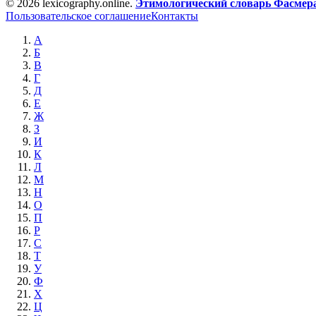
© 2026 lexicography.online.
Этимологический словарь Фасмер
Пользовательское соглашение
Контакты
А
Б
В
Г
Д
Е
Ж
З
И
К
Л
М
Н
О
П
Р
С
Т
У
Ф
Х
Ц