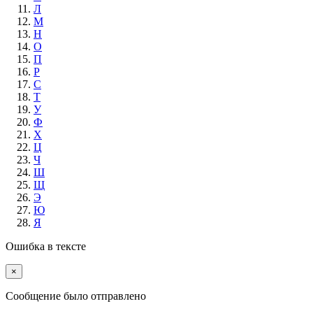
Л
М
Н
О
П
Р
С
Т
У
Ф
Х
Ц
Ч
Ш
Щ
Э
Ю
Я
Ошибка в тексте
×
Cообщение было отправлено