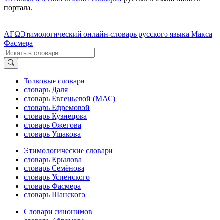
портала.
ΛΓΩ
Этимологический онлайн-словарь русского языка Макса
Фасмера
Толковые словари
словарь Даля
словарь Евгеньевой (МАС)
словарь Ефремовой
словарь Кузнецова
словарь Ожегова
словарь Ушакова
Этимологические словари
словарь Крылова
словарь Семёнова
словарь Успенского
словарь Фасмера
словарь Шанского
Словари синонимов