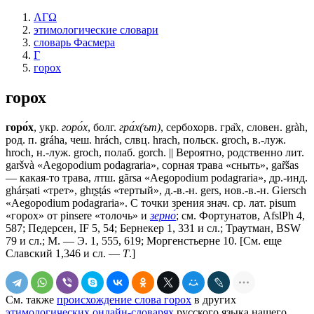
ΛΓΩ
этимологические словари
словарь Фасмера
Г
горох
горох
горо́х
, укр.
горо́х
, болг.
гра́х(ът)
, сербохорв. гра̏х, словен. gràh,
род. п. gráha, чеш. hrách, слвц. hrach, польск. groch, в.-луж.
hroch, н.-луж. groch, полаб. gorch. || Вероятно, родственно лит.
garšvà «Aegopodium podagraria», сорная трава «сныть», gar̃šas
— какая-то трава, лтш. gãrsa «Aegopodium podagraria», др.-инд.
ghárṣati «трет», ghr̥ṣṭás «тертый», д.-в.-н. gers, нов.-в.-н. Giersch
«Aegopodium podagraria». С точки зрения знач. ср. лат. pisum
«горох» от pinsere «толочь» и
зерно́
; см. Фортунатов, AfslPh 4,
587; Педерсен, IF 5, 54; Бернекер 1, 331 и сл.; Траутман, BSW
79 и сл.; М. — Э. 1, 555, 619; Моргенстьерне 10. [См. еще
Славский 1,346 и сл. —
Т
.]
См. также
происхождение слова горох
в других
этимологических онлайн-словарях
русского языка нашего