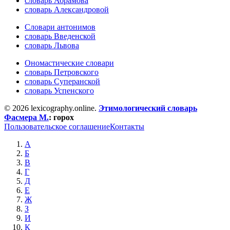
словарь Абрамова
словарь Александровой
Словари антонимов
словарь Введенской
словарь Львова
Ономастические словари
словарь Петровского
словарь Суперанской
словарь Успенского
© 2026 lexicography.online.
Этимологический словарь
Фасмера М.
:
горох
Пользовательское соглашение
Контакты
А
Б
В
Г
Д
Е
Ж
З
И
К