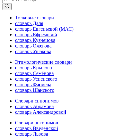
Толковые словари
словарь Даля
словарь Евгеньевой (МАС)
словарь Ефремовой
словарь Кузнецова
словарь Ожегова
словарь Ушакова
Этимологические словари
словарь Крылова
словарь Семёнова
словарь Успенского
словарь Фасмера
словарь Шанского
Словари синонимов
словарь Абрамова
словарь Александровой
Словари антонимов
словарь Введенской
словарь Львова