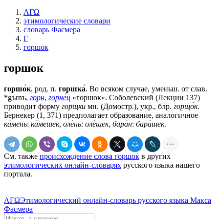
ΛΓΩ
этимологические словари
словарь Фасмера
Г
горшок
горшок
горшо́к
, род. п.
горшка́
. Во всяком случае, уменьш. от слав.
*gъrnъ,
горн
,
горне́ц
«горшок». Соболевский (Лекции 137)
приводит форму
горщки
мн. (Домостр.), укр., блр.
горщо́к
.
Бернекер (1, 371) предполагает образование, аналогичное
ка́мень
:
ка́мешек
,
оле́нь
:
оле́шек
,
бара́н
:
бара́шек
.
См. также
происхождение слова горшок
в других
этимологических онлайн-словарях
русского языка нашего
портала.
ΛΓΩ
Этимологический онлайн-словарь русского языка Макса
Фасмера