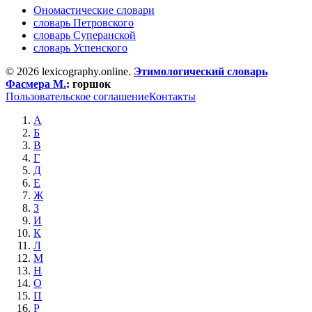
Ономастические словари
словарь Петровского
словарь Суперанской
словарь Успенского
© 2026 lexicography.online.
Этимологический словарь
Фасмера М.
:
горшок
Пользовательское соглашение
Контакты
А
Б
В
Г
Д
Е
Ж
З
И
К
Л
М
Н
О
П
Р