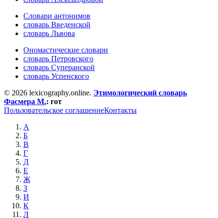
Словари антонимов
словарь Введенской
словарь Львова
Ономастические словари
словарь Петровского
словарь Суперанской
словарь Успенского
© 2026 lexicography.online.
Этимологический словарь
Фасмера М.
:
гот
Пользовательское соглашение
Контакты
А
Б
В
Г
Д
Е
Ж
З
И
К
Л