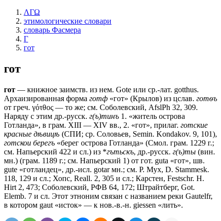
ΛΓΩ
этимологические словари
словарь Фасмера
Г
гот
гот
гот
— книжное заимств. из нем. Gote или ср.-лат. gotthus.
Архаизированная форма
готф
«гот» (Крылов) из цслав.
готѳъ
от греч. γότθος — то же; см. Соболевский, AfslPh 32, 309.
Наряду с этим др.-русск.
г(ъ)тинъ
1. «житель острова
Готланда», в грам. XIII — XIV вв., 2. «гот», прилаг.
готские
красные дѣвицѣ
(СПИ; ср. Соловьев, Semin. Kondakov. 9, 101),
готскои берегъ
«берег острова Готланда» (Смол. грам. 1229 г.;
см. Напьерский 422 и сл.) из *
гътьскъ
, др.-русск.
г(ъ)ты
(вин.
мн.) (грам. 1189 г.; см. Напьерский 1) от гот. guta «гот», шв.
gute «готландец», др.-исл. gotar мн.; см. Р. Мух, D. Stammesk.
118, 129 и сл.; Хопс, Reall. 2, 305 и сл.; Карстен, Festschr. Н.
Hirt 2, 473; Соболевский, РФВ 64, 172; Штрайтберг, Got.
Elemb. 7 и сл. Этот этноним связан с названием реки Gautelfr,
в котором gaut «исток» — к нов.-в.-н. giessen «лить».