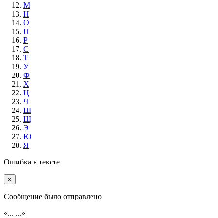
М
Н
О
П
Р
С
Т
У
Ф
Х
Ц
Ч
Ш
Щ
Э
Ю
Я
Ошибка в тексте
×
Cообщение было отправлено
«...
...»