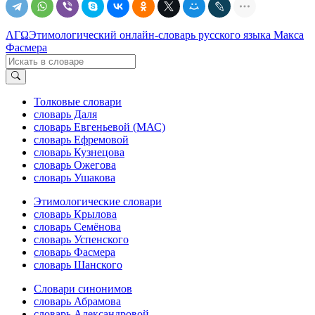
ΛΓΩ
Этимологический онлайн-словарь русского языка Макса
Фасмера
Толковые словари
словарь Даля
словарь Евгеньевой (МАС)
словарь Ефремовой
словарь Кузнецова
словарь Ожегова
словарь Ушакова
Этимологические словари
словарь Крылова
словарь Семёнова
словарь Успенского
словарь Фасмера
словарь Шанского
Словари синонимов
словарь Абрамова
словарь Александровой