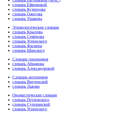
словарь Евгеньевой (МАС)
словарь Ефремовой
словарь Кузнецова
словарь Ожегова
словарь Ушакова
Этимологические словари
словарь Крылова
словарь Семёнова
словарь Успенского
словарь Фасмера
словарь Шанского
Словари синонимов
словарь Абрамова
словарь Александровой
Словари антонимов
словарь Введенской
словарь Львова
Ономастические словари
словарь Петровского
словарь Суперанской
словарь Успенского