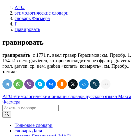
ΛΓΩ
этимологические словари
словарь Фасмера
Г
гравировать
гравировать
гравирова́ть
, с 1771 г., ввел гравер Герасимов; см. Преобр. 1,
154. Из нем. gravieren, которое восходит через франц. graver к
голл. graven; ср. нем. graben «копать, ковырять»; см. Преобр.,
там же.
ΛΓΩ
Этимологический онлайн-словарь русского языка Макса
Фасмера
Толковые словари
словарь Даля