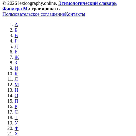
© 2026 lexicography.online.
Этимологический словарь
Фасмера М.
:
гравировать
Пользовательское соглашение
Контакты
А
Б
В
Г
Д
Е
Ж
З
И
К
Л
М
Н
О
П
Р
С
Т
У
Ф
Х