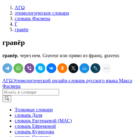
ΛΓΩ
этимологические словари
словарь Фасмера
Г
гравёр
гравёр
гравёр
, через нем. Graveur или прямо из франц. graveur.
ΛΓΩ
Этимологический онлайн-словарь русского языка Макса
Фасмера
Толковые словари
словарь Даля
словарь Евгеньевой (МАС)
словарь Ефремовой
словарь Кузнецова