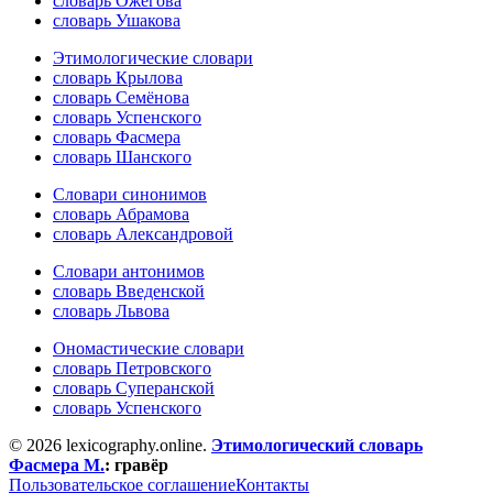
словарь Ожегова
словарь Ушакова
Этимологические словари
словарь Крылова
словарь Семёнова
словарь Успенского
словарь Фасмера
словарь Шанского
Словари синонимов
словарь Абрамова
словарь Александровой
Словари антонимов
словарь Введенской
словарь Львова
Ономастические словари
словарь Петровского
словарь Суперанской
словарь Успенского
© 2026 lexicography.online.
Этимологический словарь
Фасмера М.
:
гравёр
Пользовательское соглашение
Контакты