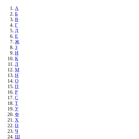
А
Б
В
Г
Д
Е
Ж
З
И
К
Л
М
Н
О
П
Р
С
Т
У
Ф
Х
Ц
Ч
Ш