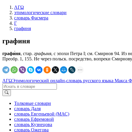
ΛΓΩ
этимологические словари
словарь Фасмера
Г
графиня
графиня
графи́ня
, стар.
графыня
, с эпохи Петра I; см. Смирнов 94. Из н
Преобр. 1, 155. Не через польск. посредство, вопреки Смирнову
ΛΓΩ
Этимологический онлайн-словарь русского языка Макса 
Толковые словари
словарь Даля
словарь Евгеньевой (МАС)
словарь Ефремовой
словарь Кузнецова
словарь Ожегова