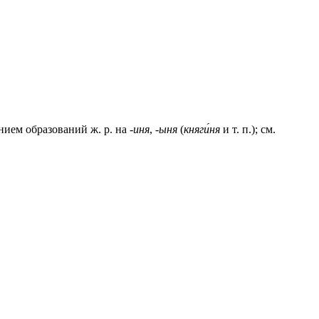
ием образований ж. р. на
-иня
,
-ыня
(
княги́ня
и т. п.); см.