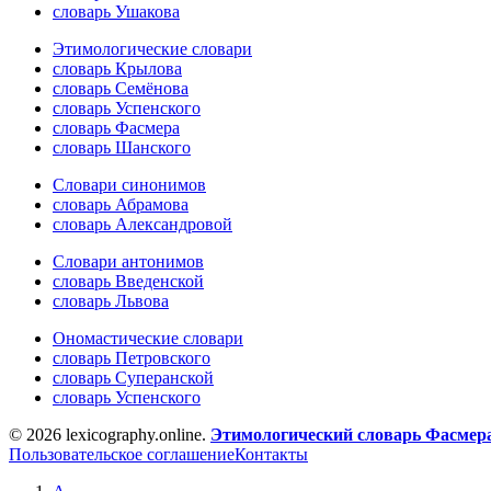
словарь Ушакова
Этимологические словари
словарь Крылова
словарь Семёнова
словарь Успенского
словарь Фасмера
словарь Шанского
Словари синонимов
словарь Абрамова
словарь Александровой
Словари антонимов
словарь Введенской
словарь Львова
Ономастические словари
словарь Петровского
словарь Суперанской
словарь Успенского
© 2026 lexicography.online.
Этимологический словарь Фасмер
Пользовательское соглашение
Контакты