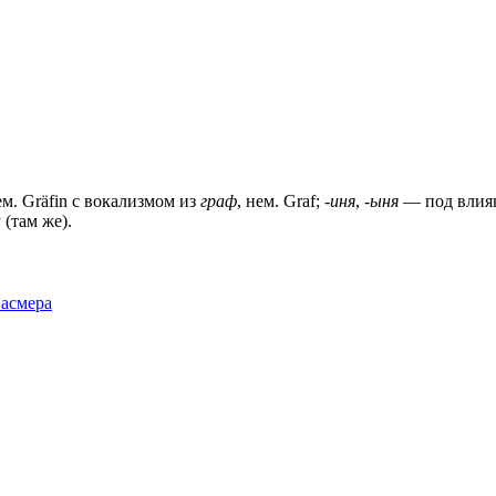
ем. Gräfin с вокализмом из
граф
, нем. Graf;
-иня
,
-ыня
— под влиян
 (там же).
Фасмера