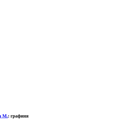
а М.
:
графиня