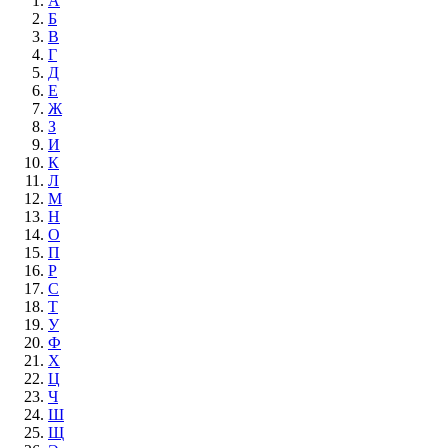
А
Б
В
Г
Д
Е
Ж
З
И
К
Л
М
Н
О
П
Р
С
Т
У
Ф
Х
Ц
Ч
Ш
Щ