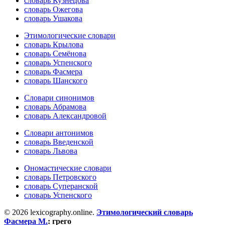
словарь Кузнецова
словарь Ожегова
словарь Ушакова
Этимологические словари
словарь Крылова
словарь Семёнова
словарь Успенского
словарь Фасмера
словарь Шанского
Словари синонимов
словарь Абрамова
словарь Александровой
Словари антонимов
словарь Введенской
словарь Львова
Ономастические словари
словарь Петровского
словарь Суперанской
словарь Успенского
© 2026 lexicography.online.
Этимологический словарь
Фасмера М.
:
грего