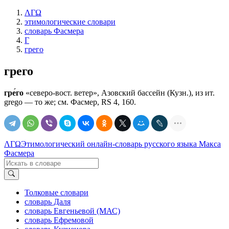
ΛΓΩ
этимологические словари
словарь Фасмера
Г
грего
грего
гре́го
«северо-вост. ветер», Азовский бассейн (Кузн.), из ит.
grego — то же; см. Фасмер, RS 4, 160.
ΛΓΩ
Этимологический онлайн-словарь русского языка Макса
Фасмера
Толковые словари
словарь Даля
словарь Евгеньевой (МАС)
словарь Ефремовой