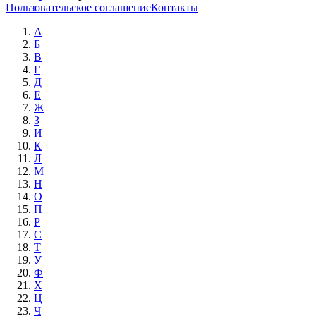
Пользовательское соглашение
Контакты
А
Б
В
Г
Д
Е
Ж
З
И
К
Л
М
Н
О
П
Р
С
Т
У
Ф
Х
Ц
Ч