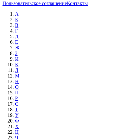
Пользовательское соглашение
Контакты
А
Б
В
Г
Д
Е
Ж
З
И
К
Л
М
Н
О
П
Р
С
Т
У
Ф
Х
Ц
Ч