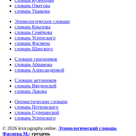
словарь Кузнецова
словарь Ожегова
словарь Ушакова
Этимологические словари
словарь Крылова
словарь Семёнова
словарь Успенского
словарь Фасмера
словарь Шанского
Словари синонимов
словарь Абрамова
словарь Александровой
Словари антонимов
словарь Введенской
словарь Львова
Ономастические словари
словарь Петровского
словарь Суперанской
словарь Успенского
© 2026 lexicography.online.
Этимологический словарь
Фасмера М.
:
грездень