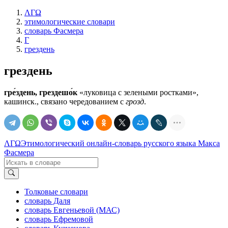
ΛΓΩ
этимологические словари
словарь Фасмера
Г
грездень
грездень
гре́здень, грездешо́к
«луковица с зелеными ростками»,
кашинск.
, связано чередованием с
грозд
.
ΛΓΩ
Этимологический онлайн-словарь русского языка Макса
Фасмера
Толковые словари
словарь Даля
словарь Евгеньевой (МАС)
словарь Ефремовой