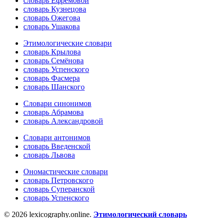
словарь Ефремовой
словарь Кузнецова
словарь Ожегова
словарь Ушакова
Этимологические словари
словарь Крылова
словарь Семёнова
словарь Успенского
словарь Фасмера
словарь Шанского
Словари синонимов
словарь Абрамова
словарь Александровой
Словари антонимов
словарь Введенской
словарь Львова
Ономастические словари
словарь Петровского
словарь Суперанской
словарь Успенского
© 2026 lexicography.online.
Этимологический словарь