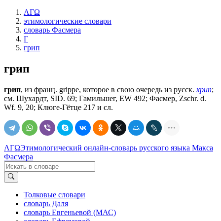
ΛΓΩ
этимологические словари
словарь Фасмера
Г
грип
грип
грип
, из франц. grippe, которое в свою очередь из русск.
хрип
;
см. Шухардт, SID. 69; Гамильшег, EW 492; Фасмер, Zschr. d.
Wf. 9, 20; Клюге-Гётце 217 и сл.
ΛΓΩ
Этимологический онлайн-словарь русского языка Макса
Фасмера
Толковые словари
словарь Даля
словарь Евгеньевой (МАС)