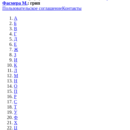
Фасмера М.
:
грип
Пользовательское соглашение
Контакты
А
Б
В
Г
Д
Е
Ж
З
И
К
Л
М
Н
О
П
Р
С
Т
У
Ф
Х
Ц