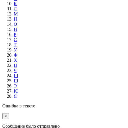
К
Л
М
Н
О
П
Р
С
Т
У
Ф
Х
Ц
Ч
Ш
Щ
Э
Ю
Я
Ошибка в тексте
×
Cообщение было отправлено