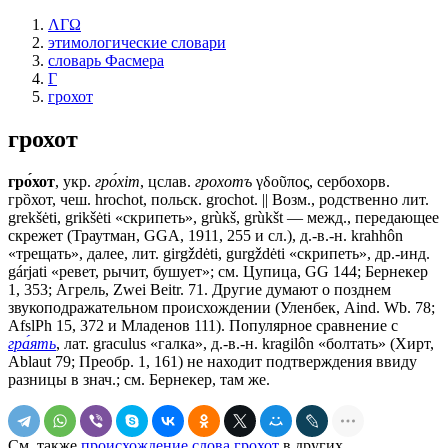
ΛΓΩ
этимологические словари
словарь Фасмера
Г
грохот
грохот
гро́хот
, укр.
гро́хiт
, цслав.
грохотъ
γδοῦπος, сербохорв.
грȍхот, чеш. hrochot, польск. grochot. || Возм., родственно лит.
grekšėti, grikšėti «скрипеть», grùkš, grùkšt — межд., передающее
скрежет (Траутман, GGA, 1911, 255 и сл.), д.-в.-н. krahhôn
«трещать», далее, лит. girgždėti, gurgždėti «скрипеть», др.-инд.
gárjati «ревет, рычит, бушует»; см. Цупица, GG 144; Бернекер
1, 353; Агрель, Zwei Beitr. 71. Другие думают о позднем
звукоподражательном происхождении (Уленбек, Aind. Wb. 78;
AfslPh 15, 372 и Младенов 111). Популярное сравнение с
гра́ять
, лат. graculus «галка», д.-в.-н. kragilôn «болтать» (Хирт,
Ablaut 79; Преобр. 1, 161) не находит подтверждения ввиду
разницы в знач.; см. Бернекер, там же.
См. также
происхождение слова грохот
в других