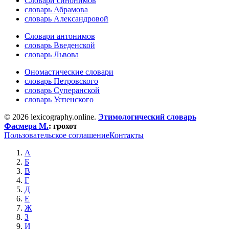
Словари синонимов
словарь Абрамова
словарь Александровой
Словари антонимов
словарь Введенской
словарь Львова
Ономастические словари
словарь Петровского
словарь Суперанской
словарь Успенского
© 2026 lexicography.online.
Этимологический словарь
Фасмера М.
:
грохот
Пользовательское соглашение
Контакты
А
Б
В
Г
Д
Е
Ж
З
И