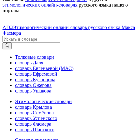
этимологических онлайн-словарях
русского языка нашего
портала.
ΛΓΩ
Этимологический онлайн-словарь русского языка Макса
Фасмера
Толковые словари
словарь Даля
словарь Евгеньевой (МАС)
словарь Ефремовой
словарь Кузнецова
словарь Ожегова
словарь Ушакова
Этимологические словари
словарь Крылова
словарь Семёнова
словарь Успенского
словарь Фасмера
словарь Шанского