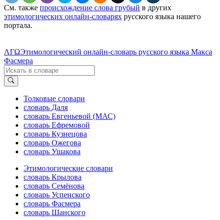
См. также
происхождение слова грубый
в других
этимологических онлайн-словарях
русского языка нашего
портала.
ΛΓΩ
Этимологический онлайн-словарь русского языка Макса
Фасмера
Толковые словари
словарь Даля
словарь Евгеньевой (МАС)
словарь Ефремовой
словарь Кузнецова
словарь Ожегова
словарь Ушакова
Этимологические словари
словарь Крылова
словарь Семёнова
словарь Успенского
словарь Фасмера
словарь Шанского