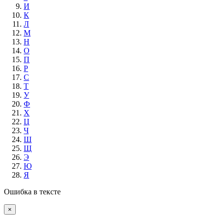
И
К
Л
М
Н
О
П
Р
С
Т
У
Ф
Х
Ц
Ч
Ш
Щ
Э
Ю
Я
Ошибка в тексте
×