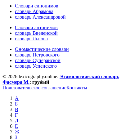
Словари синонимов
словарь Абрамова
словарь Александровой
Словари антонимов
словарь Введенской
словарь Львова
Ономастические словари
словарь Петровского
словарь Суперанской
словарь Успенского
© 2026 lexicography.online.
Этимологический словарь
Фасмера М.
:
грубый
Пользовательское соглашение
Контакты
А
Б
В
Г
Д
Е
Ж
З