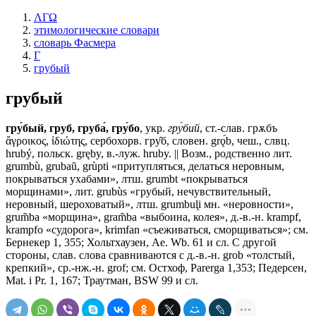
ΛΓΩ
этимологические словари
словарь Фасмера
Г
грубый
грубый
гру́бый, груб, груба́, гру́бо
, укр.
гру́бий
, ст.-слав.
грѫбъ
ἄγροικος, ἰδιώτης, сербохорв. гру̂б, словен. grǫ́b, чеш., слвц.
hrubý, польск. gręby, в.-луж. hruby. || Возм., родственно лит.
grumbù, grubaũ, grùpti «притупляться, делаться неровным,
покрываться ухабами», лтш. grumbt «покрываться
морщинами», лит. grubùs «грубый, нечувствительный,
неровный, шероховатый», лтш. grumbul̨i мн. «неровности»,
grum̃ba «морщина», gram̃ba «выбоина, колея», д.-в.-н. krampf,
krampfo «судорога», krimfan «съеживаться, сморщиваться»; см.
Бернекер 1, 355; Хольтхаузен, Ае. Wb. 61 и сл. С другой
стороны, слав. слова сравниваются с д.-в.-н. grob «толстый,
крепкий», ср.-нж.-н. grof; см. Остхоф, Parerga 1,353; Педерсен,
Mat. i Pr. 1, 167; Траутман, BSW 99 и сл.