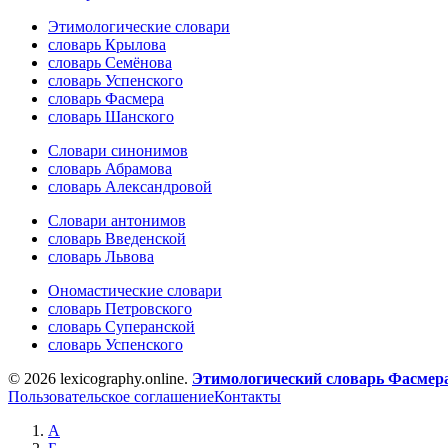
Этимологические словари
словарь Крылова
словарь Семёнова
словарь Успенского
словарь Фасмера
словарь Шанского
Словари синонимов
словарь Абрамова
словарь Александровой
Словари антонимов
словарь Введенской
словарь Львова
Ономастические словари
словарь Петровского
словарь Суперанской
словарь Успенского
© 2026 lexicography.online.
Этимологический словарь Фасмер
Пользовательское соглашение
Контакты
А