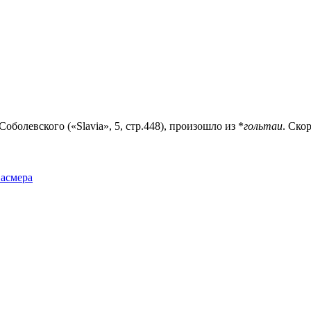
оболевского («Slavia», 5, стр.448), произошло из *
гольтаи
. Ско
Фасмера