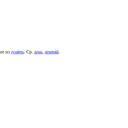
рее из
гуля́ть
. Ср.
лень
,
лентя́й
.