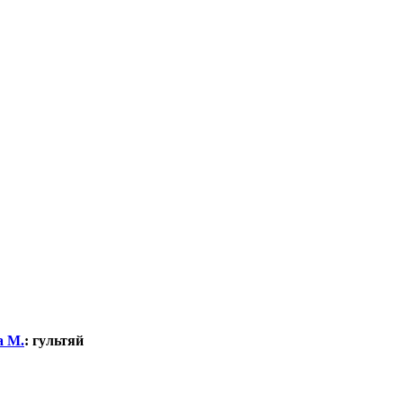
а М.
:
гультяй