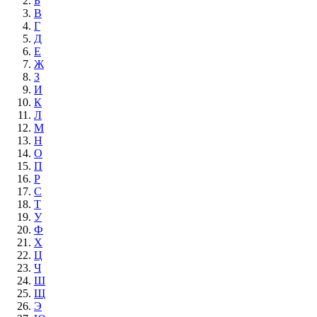
Б
В
Г
Д
Е
Ж
З
И
К
Л
М
Н
О
П
Р
С
Т
У
Ф
Х
Ц
Ч
Ш
Щ
Э