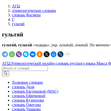
ΛΓΩ
этимологические словари
словарь Фасмера
Г
гультяй
гультяй
гультя́й, гульта́й
«лодырь», укр.
гульта́й
,
гiльта́й
. По мнению С
ΛΓΩ
Этимологический онлайн-словарь русского языка Макса 
Толковые словари
словарь Даля
словарь Евгеньевой (МАС)
словарь Ефремовой
словарь Кузнецова
словарь Ожегова
словарь Ушакова