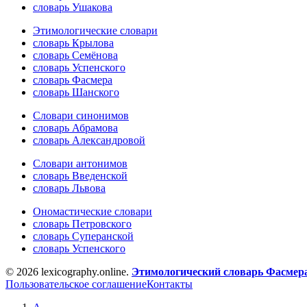
словарь Ушакова
Этимологические словари
словарь Крылова
словарь Семёнова
словарь Успенского
словарь Фасмера
словарь Шанского
Словари синонимов
словарь Абрамова
словарь Александровой
Словари антонимов
словарь Введенской
словарь Львова
Ономастические словари
словарь Петровского
словарь Суперанской
словарь Успенского
© 2026 lexicography.online.
Этимологический словарь Фасмер
Пользовательское соглашение
Контакты