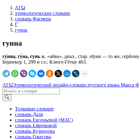
ΛΓΩ
этимологические словари
словарь Фасмера
Г
гунна
гунна
гу́нна, гу́на, гунь
ж. «айва», диал., стар.
гдуня
— то же, сербохор
Бернекер 1, 299 и сл.; Клюге-Гётце 463.
ΛΓΩ
Этимологический онлайн-словарь русского языка Макса 
Толковые словари
словарь Даля
словарь Евгеньевой (МАС)
словарь Ефремовой
словарь Кузнецова
словарь Ожегова