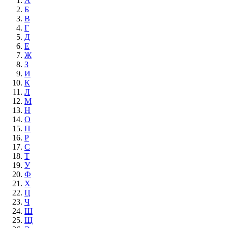
А
Б
В
Г
Д
Е
Ж
З
И
К
Л
М
Н
О
П
Р
С
Т
У
Ф
Х
Ц
Ч
Ш
Щ