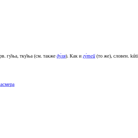
в. гу̏ња, тку̏ња (см. также
ду́ля
). Как и
гу́тей
(то же), словен. kútin
Фасмера