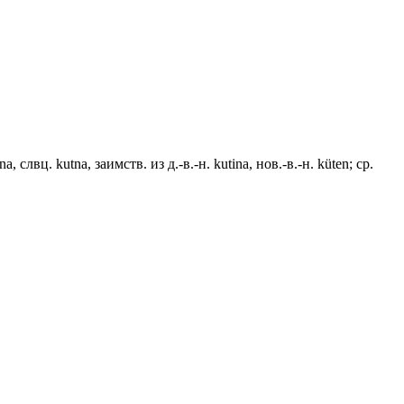
a, слвц. kutna, заимств. из д.-в.-н. kutina, нов.-в.-н. küten; ср.