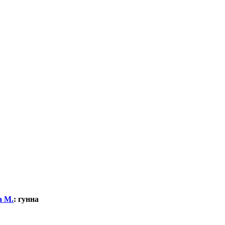
а М.
:
гунна