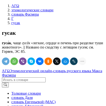
ΛΓΩ
этимологические словари
словарь Фасмера
Г
гусак
гусак
гуса́к
, чаще
гусёк
«легкие, сердце и печень при разделке туши
животного». || Названо по сходству с летящим гусем; см.
Горяев, ЭС 85.
ΛΓΩ
Этимологический онлайн-словарь русского языка Макса
Фасмера
Толковые словари
словарь Даля
словарь Евгеньевой (МАС)