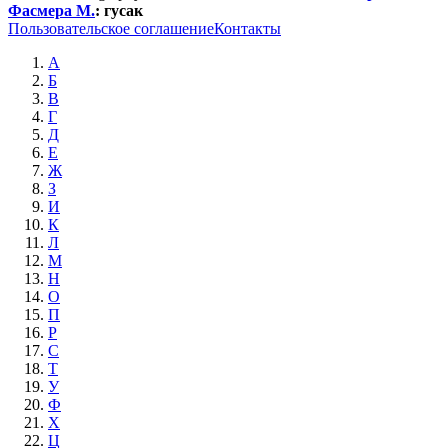
Фасмера М.
:
гусак
Пользовательское соглашение
Контакты
А
Б
В
Г
Д
Е
Ж
З
И
К
Л
М
Н
О
П
Р
С
Т
У
Ф
Х
Ц