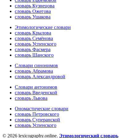
словарь Ефремовой
словарь Кузнецова
словарь Ожегова
словарь Ушакова
Этимологические словари
словарь Крылова
словарь Семёнова
словарь Успенского
словарь Фасмера
словарь Шанского
Словари синонимов
словарь Абрамова
словарь Александровой
Словари антонимов
словарь Введенской
словарь Львова
Ономастические словари
словарь Петровского
словарь Суперанской
словарь Успенского
© 2026 lexicography.online.
Этимологический словарь