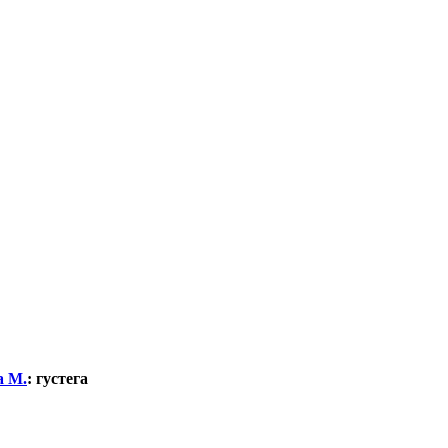
а М.
:
густега