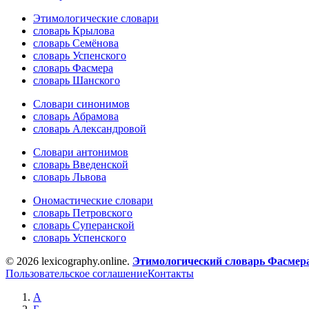
Этимологические словари
словарь Крылова
словарь Семёнова
словарь Успенского
словарь Фасмера
словарь Шанского
Словари синонимов
словарь Абрамова
словарь Александровой
Словари антонимов
словарь Введенской
словарь Львова
Ономастические словари
словарь Петровского
словарь Суперанской
словарь Успенского
© 2026 lexicography.online.
Этимологический словарь Фасмер
Пользовательское соглашение
Контакты
А