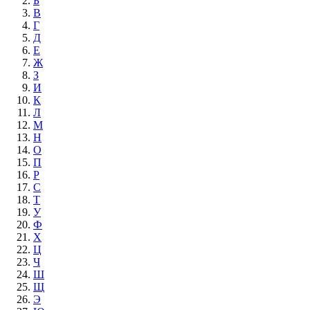
Б
В
Г
Д
Е
Ж
З
И
К
Л
М
Н
О
П
Р
С
Т
У
Ф
Х
Ц
Ч
Ш
Щ
Э