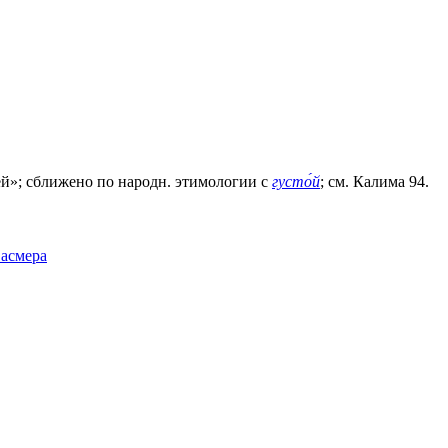
й»; сближено по народн. этимологии с
густо́й
; см. Калима 94.
Фасмера