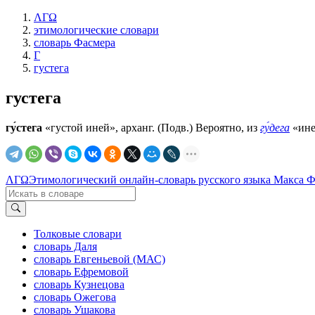
ΛΓΩ
этимологические словари
словарь Фасмера
Г
густега
густега
гу́стега
«густой иней», арханг. (Подв.) Вероятно, из
гу́дега
«ине
ΛΓΩ
Этимологический онлайн-словарь русского языка Макса 
Толковые словари
словарь Даля
словарь Евгеньевой (МАС)
словарь Ефремовой
словарь Кузнецова
словарь Ожегова
словарь Ушакова