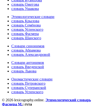
словарь Кузнецова
словарь Ожегова
словарь Ушакова
Этимологические словари
словарь Крылова
словарь Семёнова
словарь Успенского
словарь Фасмера
словарь Шанского
Словари синонимов
словарь Абрамова
словарь Александровой
Словари антонимов
словарь Введенской
словарь Львова
Ономастические словари
словарь Петровского
словарь Суперанской
словарь Успенского
© 2026 lexicography.online.
Этимологический словарь
Фасмера М.
:
гута