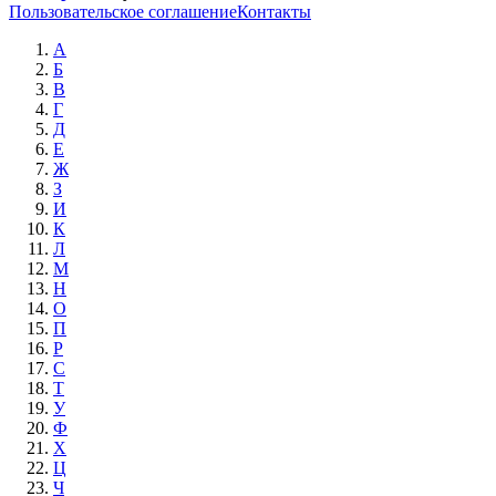
Пользовательское соглашение
Контакты
А
Б
В
Г
Д
Е
Ж
З
И
К
Л
М
Н
О
П
Р
С
Т
У
Ф
Х
Ц
Ч