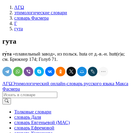
ΛΓΩ
этимологические словари
словарь Фасмера
Г
гута
гута
гу́та
«плавильный завод», из польск. huta от д.-в.-н. hutt(e)a;
см. Брюкнер 174; Голуб 71.
ΛΓΩ
Этимологический онлайн-словарь русского языка Макса
Фасмера
Толковые словари
словарь Даля
словарь Евгеньевой (МАС)
словарь Ефремовой