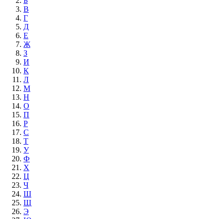
Б
В
Г
Д
Е
Ж
З
И
К
Л
М
Н
О
П
Р
С
Т
У
Ф
Х
Ц
Ч
Ш
Щ
Э