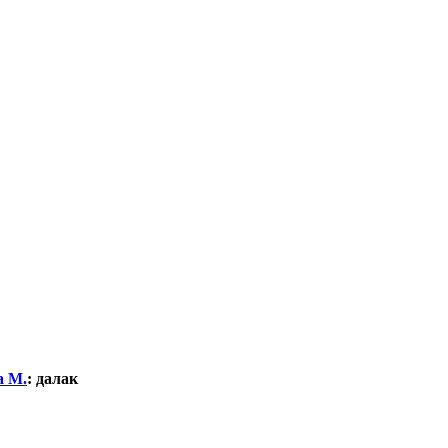
а М.
:
далак