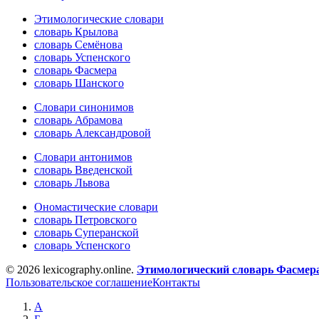
Этимологические словари
словарь Крылова
словарь Семёнова
словарь Успенского
словарь Фасмера
словарь Шанского
Словари синонимов
словарь Абрамова
словарь Александровой
Словари антонимов
словарь Введенской
словарь Львова
Ономастические словари
словарь Петровского
словарь Суперанской
словарь Успенского
© 2026 lexicography.online.
Этимологический словарь Фасмер
Пользовательское соглашение
Контакты
А