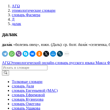
ΛΓΩ
этимологические словари
словарь Фасмера
Д
далак
далак
дала́к
«болезнь овец», южн. (Даль): ср. болг.
дала́к
«селезенка, б
ΛΓΩ
Этимологический онлайн-словарь русского языка Макса 
Толковые словари
словарь Даля
словарь Евгеньевой (МАС)
словарь Ефремовой
словарь Кузнецова
словарь Ожегова
словарь Ушакова