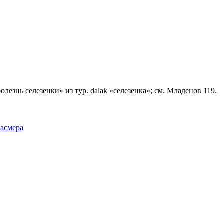
олезнь селезенки» из тур. dalak «селезенка»; см. Младенов 119.
Фасмера