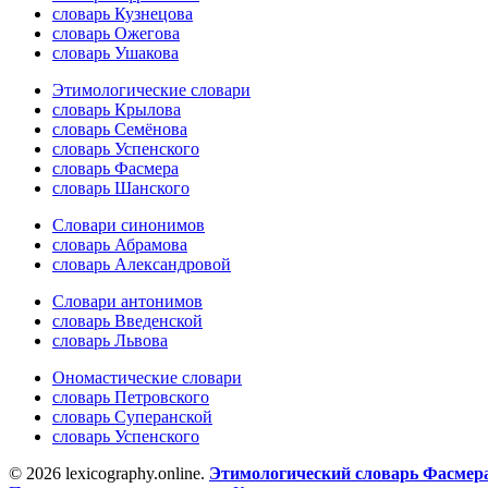
словарь Кузнецова
словарь Ожегова
словарь Ушакова
Этимологические словари
словарь Крылова
словарь Семёнова
словарь Успенского
словарь Фасмера
словарь Шанского
Словари синонимов
словарь Абрамова
словарь Александровой
Словари антонимов
словарь Введенской
словарь Львова
Ономастические словари
словарь Петровского
словарь Суперанской
словарь Успенского
© 2026 lexicography.online.
Этимологический словарь Фасмер