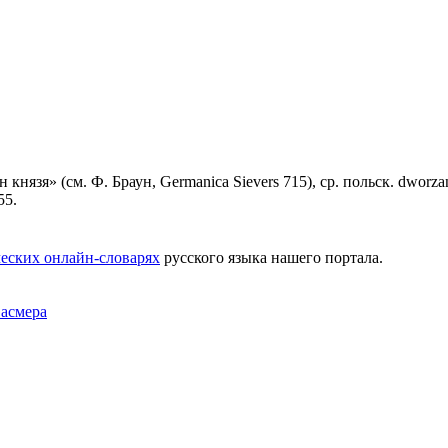
 князя» (см. Ф. Браун, Germanica Sievers 715), ср. польск. dworzani
55.
еских онлайн-словарях
русского языка нашего портала.
Фасмера