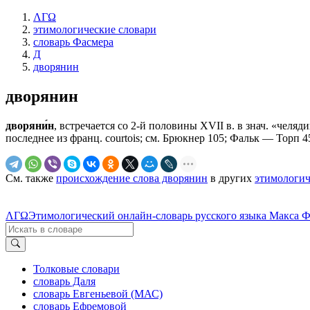
ΛΓΩ
этимологические словари
словарь Фасмера
Д
дворянин
дворянин
дворяни́н
, встречается со 2-й половины XVII в. в знач. «челядин
последнее из франц. courtois; см. Брюкнер 105; Фальк — Торп 4
См. также
происхождение слова дворянин
в других
этимологич
ΛΓΩ
Этимологический онлайн-словарь русского языка Макса 
Толковые словари
словарь Даля
словарь Евгеньевой (МАС)
словарь Ефремовой