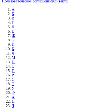
Пользовательское соглашение
Контакты
А
Б
В
Г
Д
Е
Ж
З
И
К
Л
М
Н
О
П
Р
С
Т
У
Ф
Х
Ц
Ч