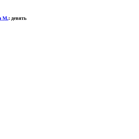
а М.
:
девять