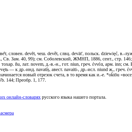
ве̑т, словен. devȇt, чеш. devět, слвц. devät', польск. dziewięć, в
, Св. Зам. 40, 99); см. Соболевский, ЖМНП, 1886, сент., стр. 146; Р
a, тохар. ñu, лат. novem, д.-в.-н., гот. niun, греч. ἐννέα, арм. inn; 
vętь — к др.-инд. navatíṣ, авест. navaiti-, др.-исл. niund ж., гре
начинается новый отрезок счета, в то время как и.-е. *ok̂tōu «во
b. 144; Преобр. 1, 177.
их онлайн-словарях
русского языка нашего портала.
Фасмера