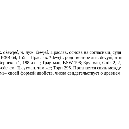
.-луж. dźewjeć, н.-луж. źewjeś. Праслав. основа на согласный, судя
ФВ 64, 155. || Праслав. *devęt-, родственное лит. devynì, лтш.
см. Бернекер 1, 188 и сл.; Траутман, BSW 198; Бругман, Grdr. 2, 2,
ч. ἐννεάς; см. Траутман, там же; Торп 295. Признается связь между
семь» своей формой двойств. числа свидетельствует о древнем