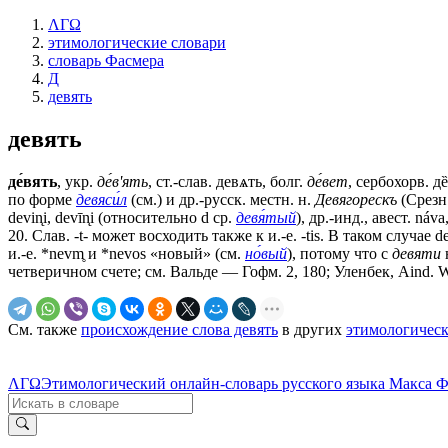
ΛΓΩ
этимологические словари
словарь Фасмера
Д
девять
девять
де́вять
, укр.
де́в'ять
, ст.-слав.
девѧть
, болг.
де́вет
, сербохорв. дȅ
по форме
девяси́л
(см.) и др.-русск. местн. н.
Девягорескъ
(Срезн.
devin̨i, devīn̨i (относительно d ср.
девя́тый
), др.-инд., авест. náv
20. Слав. -t- может восходить также к и.-е. -tis. В таком случае de
и.-е. *nevm̥ и *nevos «новый» (см.
но́вый
), потому что с
девяти
четверичном счете; см. Вальде — Гофм. 2, 180; Уленбек, Aind. W
См. также
происхождение слова девять
в других
этимологическ
ΛΓΩ
Этимологический онлайн-словарь русского языка Макса 