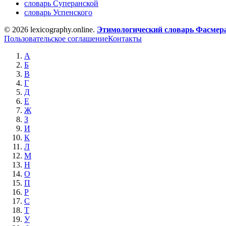
словарь Суперанской
словарь Успенского
© 2026 lexicography.online.
Этимологический словарь Фасмер
Пользовательское соглашение
Контакты
А
Б
В
Г
Д
Е
Ж
З
И
К
Л
М
Н
О
П
Р
С
Т
У