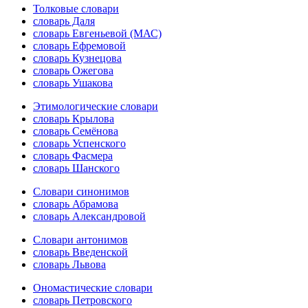
Толковые словари
словарь Даля
словарь Евгеньевой (МАС)
словарь Ефремовой
словарь Кузнецова
словарь Ожегова
словарь Ушакова
Этимологические словари
словарь Крылова
словарь Семёнова
словарь Успенского
словарь Фасмера
словарь Шанского
Словари синонимов
словарь Абрамова
словарь Александровой
Словари антонимов
словарь Введенской
словарь Львова
Ономастические словари
словарь Петровского