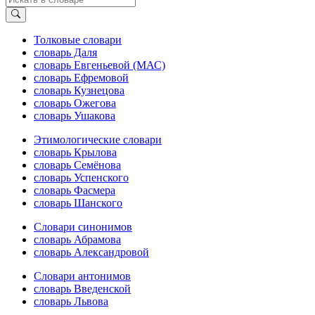
Толковые словари
словарь Даля
словарь Евгеньевой (МАС)
словарь Ефремовой
словарь Кузнецова
словарь Ожегова
словарь Ушакова
Этимологические словари
словарь Крылова
словарь Семёнова
словарь Успенского
словарь Фасмера
словарь Шанского
Словари синонимов
словарь Абрамова
словарь Александровой
Словари антонимов
словарь Введенской
словарь Львова