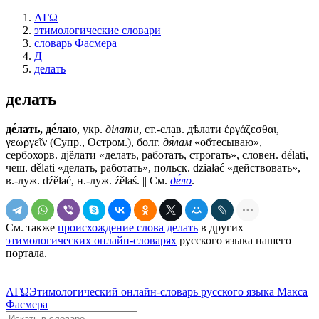
ΛΓΩ
этимологические словари
словарь Фасмера
Д
делать
делать
де́лать, де́лаю
, укр.
дiлати
, ст.-слав.
дѣлати
ἐργάζεσθαι,
γεωργεῖν (Супр., Остром.), болг.
дя́лам
«обтесываю»,
сербохорв. дjȅлати «делать, работать, строгать», словен. dė́lati,
чеш. dělati «делать, работать», польск. działać «действовать»,
в.-луж. dźěłać, н.-луж. źěłaś. || См.
де́ло
.
См. также
происхождение слова делать
в других
этимологических онлайн-словарях
русского языка нашего
портала.
ΛΓΩ
Этимологический онлайн-словарь русского языка Макса
Фасмера