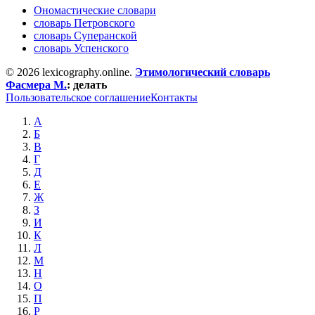
Ономастические словари
словарь Петровского
словарь Суперанской
словарь Успенского
© 2026 lexicography.online.
Этимологический словарь
Фасмера М.
:
делать
Пользовательское соглашение
Контакты
А
Б
В
Г
Д
Е
Ж
З
И
К
Л
М
Н
О
П
Р