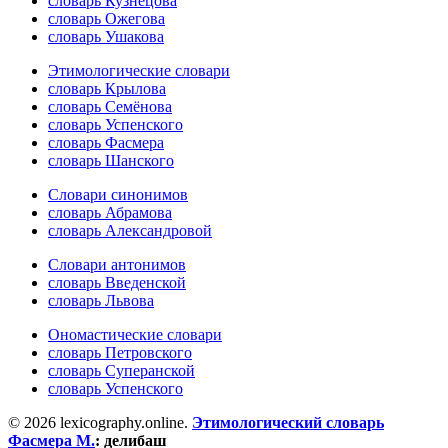
словарь Кузнецова
словарь Ожегова
словарь Ушакова
Этимологические словари
словарь Крылова
словарь Семёнова
словарь Успенского
словарь Фасмера
словарь Шанского
Словари синонимов
словарь Абрамова
словарь Александровой
Словари антонимов
словарь Введенской
словарь Львова
Ономастические словари
словарь Петровского
словарь Суперанской
словарь Успенского
© 2026 lexicography.online.
Этимологический словарь
Фасмера М.
:
делибаш