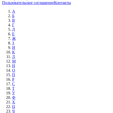
Пользовательское соглашение
Контакты
А
Б
В
Г
Д
Е
Ж
З
И
К
Л
М
Н
О
П
Р
С
Т
У
Ф
Х
Ц
Ч