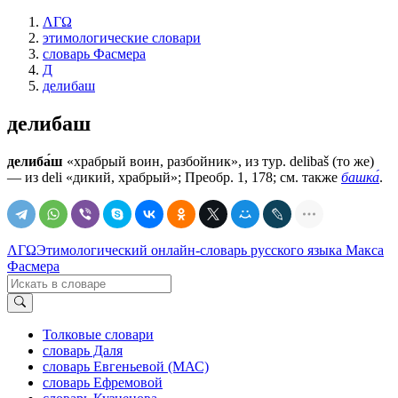
ΛΓΩ
этимологические словари
словарь Фасмера
Д
делибаш
делибаш
делиба́ш
«храбрый воин, разбойник», из тур. delibaš (то же)
— из deli «дикий, храбрый»; Преобр. 1, 178; см. также
башка́
.
ΛΓΩ
Этимологический онлайн-словарь русского языка Макса
Фасмера
Толковые словари
словарь Даля
словарь Евгеньевой (МАС)
словарь Ефремовой