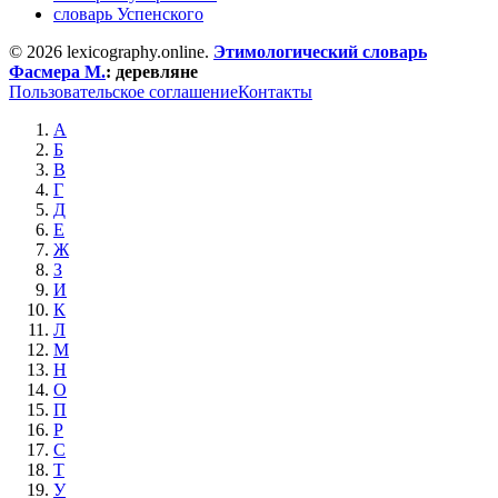
словарь Успенского
© 2026 lexicography.online.
Этимологический словарь
Фасмера М.
:
деревляне
Пользовательское соглашение
Контакты
А
Б
В
Г
Д
Е
Ж
З
И
К
Л
М
Н
О
П
Р
С
Т
У