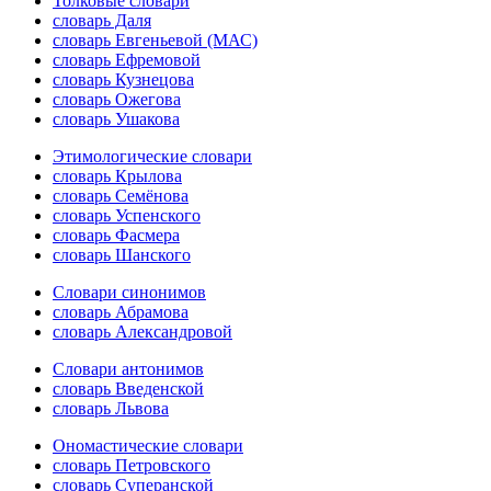
Толковые словари
словарь Даля
словарь Евгеньевой (МАС)
словарь Ефремовой
словарь Кузнецова
словарь Ожегова
словарь Ушакова
Этимологические словари
словарь Крылова
словарь Семёнова
словарь Успенского
словарь Фасмера
словарь Шанского
Словари синонимов
словарь Абрамова
словарь Александровой
Словари антонимов
словарь Введенской
словарь Львова
Ономастические словари
словарь Петровского
словарь Суперанской