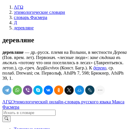
ΛΓΩ
этимологические словари
словарь Фасмера
Д
деревляне
деревляне
деревляне
— др.-русск. племя на Волыни, в местности
Дерева
(Пов. врем. лет). Первонач. «лесные люди»:
зане сѣдоша въ
лѣсѣхъ
«потому что они поселились в лесах» (Лаврентьевск.
летоп.), ср.-греч. Δερβλενίνοι (Конст. Багр.). К
де́рево
, ср.
полаб. Drewani; см. Первольф, AfslPh 7, 598; Брюкнер, AfslPh
39, 1.
ΛΓΩ
Этимологический онлайн-словарь русского языка Макса
Фасмера