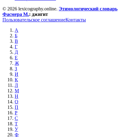
© 2026 lexicography.online.
Этимологический словарь
Фасмера М.
:
джигит
Пользовательское соглашение
Контакты
А
Б
В
Г
Д
Е
Ж
З
И
К
Л
М
Н
О
П
Р
С
Т
У
Ф