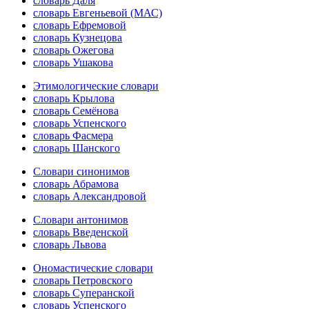
словарь Даля
словарь Евгеньевой (МАС)
словарь Ефремовой
словарь Кузнецова
словарь Ожегова
словарь Ушакова
Этимологические словари
словарь Крылова
словарь Семёнова
словарь Успенского
словарь Фасмера
словарь Шанского
Словари синонимов
словарь Абрамова
словарь Александровой
Словари антонимов
словарь Введенской
словарь Львова
Ономастические словари
словарь Петровского
словарь Суперанской
словарь Успенского