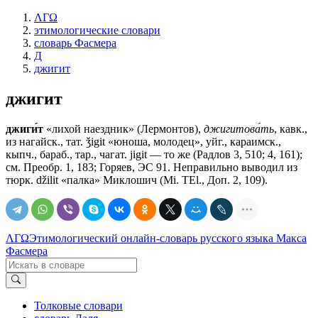
ΛΓΩ
этимологические словари
словарь Фасмера
Д
джигит
джигит
джиги́т
«лихой наездник» (Лермонтов),
джигитова́ть
, кавк.,
из нагайск., тат. ǯigit «юноша, молодец», уйг., караимск.,
кыпч., бараб., тар., чагат. jigit — то же (Радлов 3, 510; 4, 161);
см. Преобр. 1, 183; Горяев, ЭС 91. Неправильно выводил из
тюрк. džilit «палка» Миклошич (Mi. TEl., Доп. 2, 109).
ΛΓΩ
Этимологический онлайн-словарь русского языка Макса
Фасмера
Толковые словари