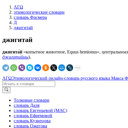
ΛΓΩ
этимологические словари
словарь Фасмера
Д
джигитай
джигитай
джигита́й
«копытное животное, Equus hemionus», центральноазиатс
джагата́йцы
).
ΛΓΩ
Этимологический онлайн-словарь русского языка Макса 
Толковые словари
словарь Даля
словарь Евгеньевой (МАС)
словарь Ефремовой
словарь Кузнецова
словарь Ожегова