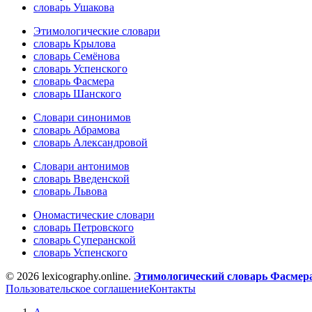
словарь Ушакова
Этимологические словари
словарь Крылова
словарь Семёнова
словарь Успенского
словарь Фасмера
словарь Шанского
Словари синонимов
словарь Абрамова
словарь Александровой
Словари антонимов
словарь Введенской
словарь Львова
Ономастические словари
словарь Петровского
словарь Суперанской
словарь Успенского
© 2026 lexicography.online.
Этимологический словарь Фасмер
Пользовательское соглашение
Контакты