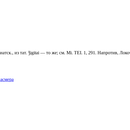
к., из тат. ǯigitai — то же; см. Mi. TEI. 1, 291. Напротив, Локоч
Фасмера