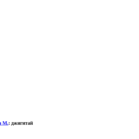
а М.
:
джигитай