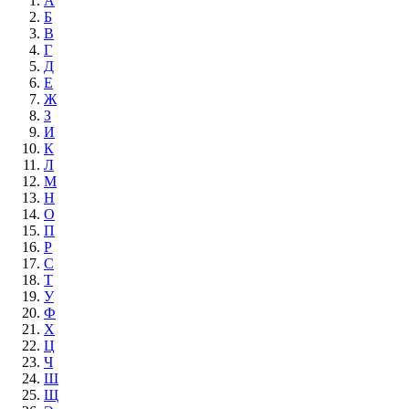
А
Б
В
Г
Д
Е
Ж
З
И
К
Л
М
Н
О
П
Р
С
Т
У
Ф
Х
Ц
Ч
Ш
Щ