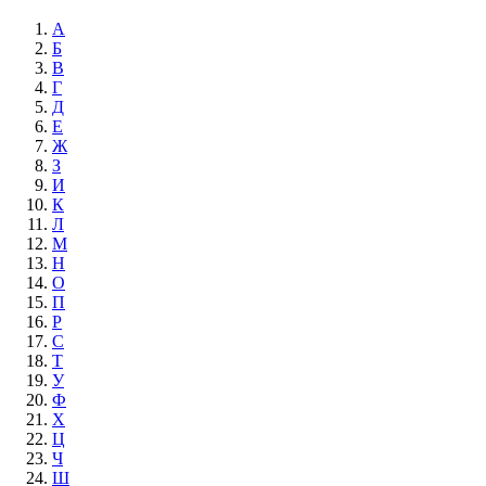
А
Б
В
Г
Д
Е
Ж
З
И
К
Л
М
Н
О
П
Р
С
Т
У
Ф
Х
Ц
Ч
Ш