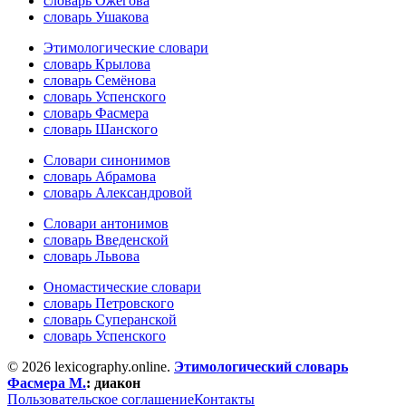
словарь Ожегова
словарь Ушакова
Этимологические словари
словарь Крылова
словарь Семёнова
словарь Успенского
словарь Фасмера
словарь Шанского
Словари синонимов
словарь Абрамова
словарь Александровой
Словари антонимов
словарь Введенской
словарь Львова
Ономастические словари
словарь Петровского
словарь Суперанской
словарь Успенского
© 2026 lexicography.online.
Этимологический словарь
Фасмера М.
:
диакон
Пользовательское соглашение
Контакты