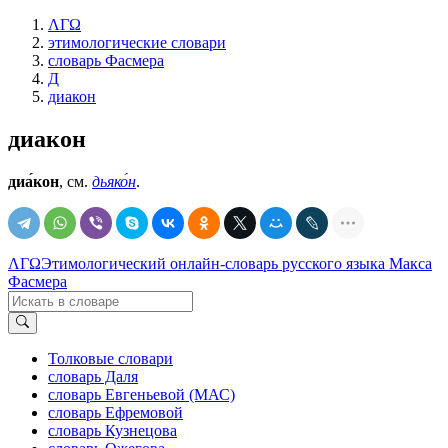
ΛΓΩ
этимологические словари
словарь Фасмера
Д
диакон
диакон
диа́кон
, см.
дьяко́н
.
ΛΓΩ
Этимологический онлайн-словарь русского языка Макса
Фасмера
Толковые словари
словарь Даля
словарь Евгеньевой (МАС)
словарь Ефремовой
словарь Кузнецова