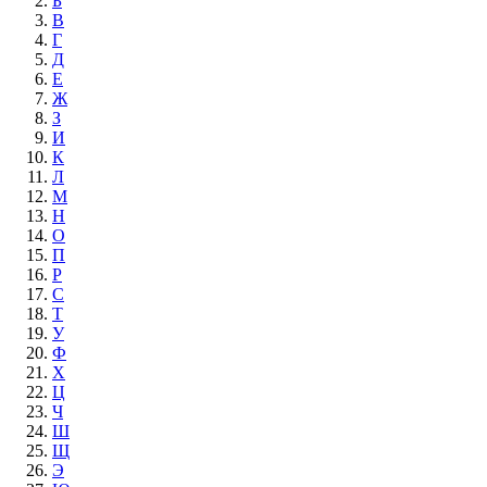
Б
В
Г
Д
Е
Ж
З
И
К
Л
М
Н
О
П
Р
С
Т
У
Ф
Х
Ц
Ч
Ш
Щ
Э