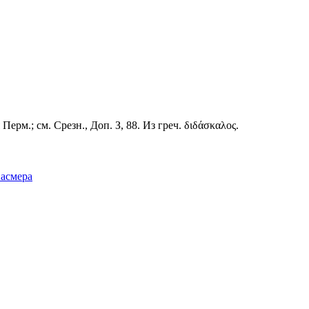
ерм.; см. Срезн., Доп. З, 88. Из греч. διδάσκαλος.
Фасмера