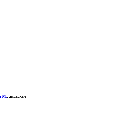
а М.
:
дидаскал