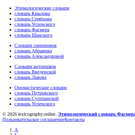
Этимологические словари
словарь Крылова
словарь Семёнова
словарь Успенского
словарь Фасмера
словарь Шанского
Словари синонимов
словарь Абрамова
словарь Александровой
Словари антонимов
словарь Введенской
словарь Львова
Ономастические словари
словарь Петровского
словарь Суперанской
словарь Успенского
© 2026 lexicography.online.
Этимологический словарь Фасмер
Пользовательское соглашение
Контакты
А