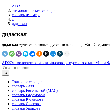
ΛΓΩ
этимологические словари
словарь Фасмера
Д
дидаскал
дидаскал
дидаскал
«учитель», только русск.-цслав., напр. Жит. Стефания П
ΛΓΩ
Этимологический онлайн-словарь русского языка Макса 
Толковые словари
словарь Даля
словарь Евгеньевой (МАС)
словарь Ефремовой
словарь Кузнецова
словарь Ожегова
словарь Ушакова