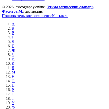
© 2026 lexicography.online.
Этимологический словарь
Фасмера М.
:
дилижанс
Пользовательское соглашение
Контакты
А
Б
В
Г
Д
Е
Ж
З
И
К
Л
М
Н
О
П
Р
С
Т
У
Ф