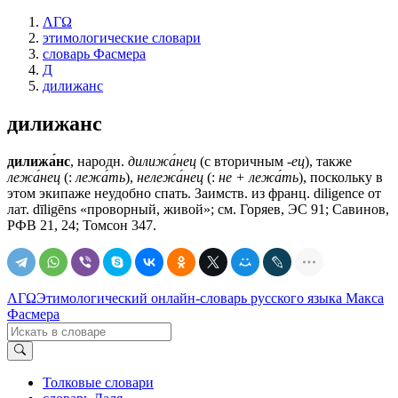
ΛΓΩ
этимологические словари
словарь Фасмера
Д
дилижанс
дилижанс
дилижа́нс
, народн.
дилижа́нец
(с вторичным
-ец
), также
лежа́нец
(:
лежа́ть
),
нележа́нец
(:
не + лежа́ть
), поскольку в
этом экипаже неудобно спать. Заимств. из франц. diligence от
лат. dīligēns «проворный, живой»; см. Горяев, ЭС 91; Савинов,
РФВ 21, 24; Томсон 347.
ΛΓΩ
Этимологический онлайн-словарь русского языка Макса
Фасмера
Толковые словари