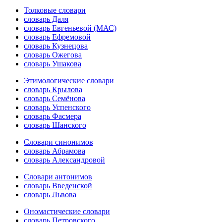
Толковые словари
словарь Даля
словарь Евгеньевой (МАС)
словарь Ефремовой
словарь Кузнецова
словарь Ожегова
словарь Ушакова
Этимологические словари
словарь Крылова
словарь Семёнова
словарь Успенского
словарь Фасмера
словарь Шанского
Словари синонимов
словарь Абрамова
словарь Александровой
Словари антонимов
словарь Введенской
словарь Львова
Ономастические словари
словарь Петровского