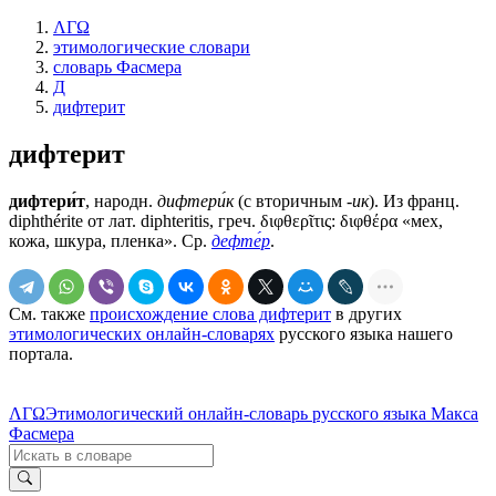
ΛΓΩ
этимологические словари
словарь Фасмера
Д
дифтерит
дифтерит
дифтери́т
, народн.
дифтери́к
(с вторичным
-ик
). Из франц.
diphthérite от лат. diphteritis, греч. διφθερῖτις: διφθέρα «мех,
кожа, шкура, пленка». Ср.
дефте́р
.
См. также
происхождение слова дифтерит
в других
этимологических онлайн-словарях
русского языка нашего
портала.
ΛΓΩ
Этимологический онлайн-словарь русского языка Макса
Фасмера