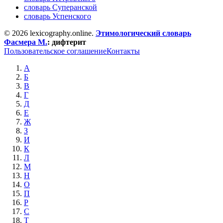
словарь Суперанской
словарь Успенского
© 2026 lexicography.online.
Этимологический словарь
Фасмера М.
:
дифтерит
Пользовательское соглашение
Контакты
А
Б
В
Г
Д
Е
Ж
З
И
К
Л
М
Н
О
П
Р
С
Т