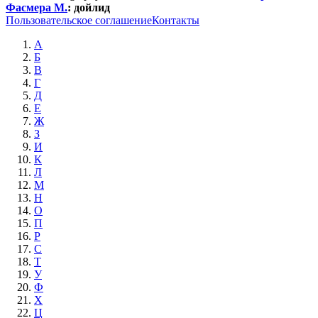
Фасмера М.
:
дойлид
Пользовательское соглашение
Контакты
А
Б
В
Г
Д
Е
Ж
З
И
К
Л
М
Н
О
П
Р
С
Т
У
Ф
Х
Ц