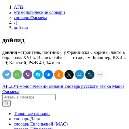
ΛΓΩ
этимологические словари
словарь Фасмера
Д
дойлид
дойлид
дойлид
«строитель, плотник», у Франциска Скорины, часто в
блр. грам. XVI в. Из лит. dailýda — то же; см. Брюкнер, KZ 45,
29; Карский, РФВ 49, 14 и сл.
ΛΓΩ
Этимологический онлайн-словарь русского языка Макса
Фасмера
Толковые словари
словарь Даля
словарь Евгеньевой (МАС)