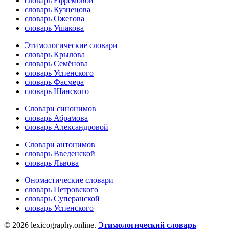
словарь Ефремовой
словарь Кузнецова
словарь Ожегова
словарь Ушакова
Этимологические словари
словарь Крылова
словарь Семёнова
словарь Успенского
словарь Фасмера
словарь Шанского
Словари синонимов
словарь Абрамова
словарь Александровой
Словари антонимов
словарь Введенской
словарь Львова
Ономастические словари
словарь Петровского
словарь Суперанской
словарь Успенского
© 2026 lexicography.online.
Этимологический словарь