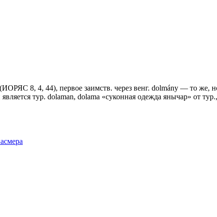
ИОРЯС 8, 4, 44), первое заимств. через венг. dolmány — то же, 
ляется тур. dolaman, dolama «суконная одежда янычар» от тур., к
Фасмера