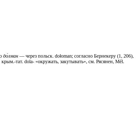
но
до́лман
— через польск. dołoman; согласно Бернекеру (1, 206),
рым.-тат. dola- «окружать, закутывать», см. Рясянен, Mél.