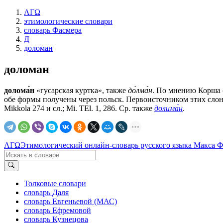
ΛΓΩ
этимологические словари
словарь Фасмера
Д
доломан
доломан
долома́н
«гусарская куртка», также
до́лма́н
. По мнению Корша (
обе формы получены через польск. Первоисточником этих слон яв
Mikkola 274 и сл.; Mi. TEl. 1, 286. Ср. также
долима́н
.
ΛΓΩ
Этимологический онлайн-словарь русского языка Макса 
Толковые словари
словарь Даля
словарь Евгеньевой (МАС)
словарь Ефремовой
словарь Кузнецова