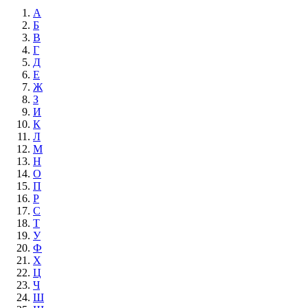
А
Б
В
Г
Д
Е
Ж
З
И
К
Л
М
Н
О
П
Р
С
Т
У
Ф
Х
Ц
Ч
Ш