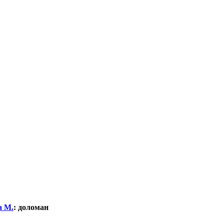
а М.
:
доломан