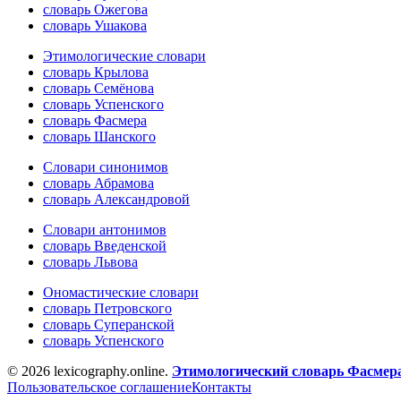
словарь Ожегова
словарь Ушакова
Этимологические словари
словарь Крылова
словарь Семёнова
словарь Успенского
словарь Фасмера
словарь Шанского
Словари синонимов
словарь Абрамова
словарь Александровой
Словари антонимов
словарь Введенской
словарь Львова
Ономастические словари
словарь Петровского
словарь Суперанской
словарь Успенского
© 2026 lexicography.online.
Этимологический словарь Фасмер
Пользовательское соглашение
Контакты