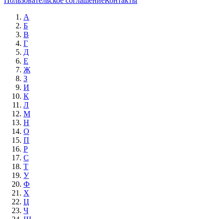
Пользовательское соглашение
Контакты
А
Б
В
Г
Д
Е
Ж
З
И
К
Л
М
Н
О
П
Р
С
Т
У
Ф
Х
Ц
Ч