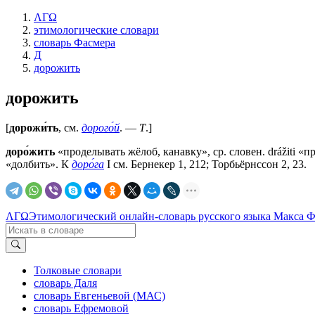
ΛΓΩ
этимологические словари
словарь Фасмера
Д
дорожить
дорожить
[
дорожи́ть
, см.
дорого́й
. —
Т
.]
доро́жить
«проделывать жёлоб, канавку», ср. словен. drážiti «пр
«долбить». К
доро́га
I см. Бернекер 1, 212; Торбьёрнссон 2, 23.
ΛΓΩ
Этимологический онлайн-словарь русского языка Макса 
Толковые словари
словарь Даля
словарь Евгеньевой (МАС)
словарь Ефремовой