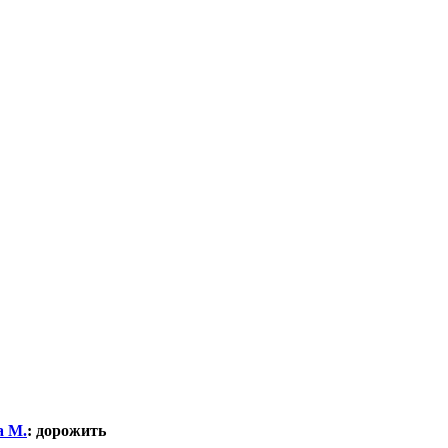
а М.
:
дорожить