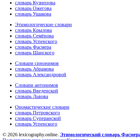
словарь Кузнецова
словарь Ожегова
словарь Ушакова
Этимологические словари
словарь Крылова
словарь Семёнова
словарь Успенского
словарь Фасмера
словарь Шанского
Словари синонимов
словарь Абрамова
словарь Александровой
Словари антонимов
словарь Введенской
словарь Львова
Ономастические словари
словарь Петровского
словарь Суперанской
словарь Успенского
© 2026 lexicography.online.
Этимологический словарь Фасмер