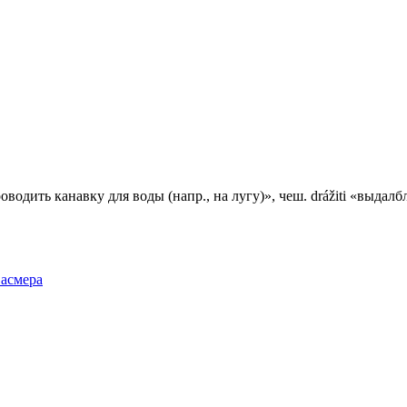
оводить канавку для воды (напр., на лугу)», чеш. drážiti «выдалбл
Фасмера