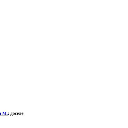
а М.
:
доселе