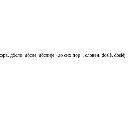
орв. дȍсли, дȍсле, дȍслиjе «до сих пор», словен. doslȇ, doslȇj