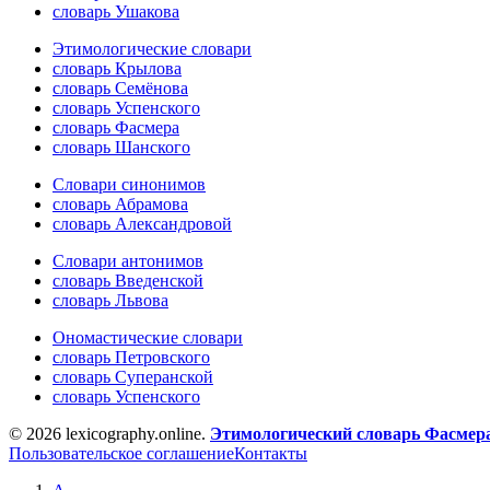
словарь Ушакова
Этимологические словари
словарь Крылова
словарь Семёнова
словарь Успенского
словарь Фасмера
словарь Шанского
Словари синонимов
словарь Абрамова
словарь Александровой
Словари антонимов
словарь Введенской
словарь Львова
Ономастические словари
словарь Петровского
словарь Суперанской
словарь Успенского
© 2026 lexicography.online.
Этимологический словарь Фасмер
Пользовательское соглашение
Контакты