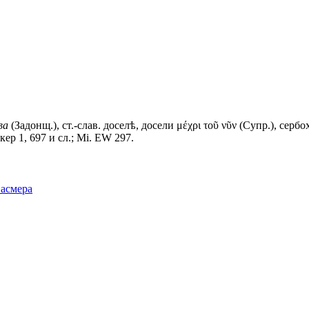
ва
(Задонщ.), ст.-слав.
доселѣ, досели
μέχρι τοῦ νῦν (Супр.), сербох
некер 1, 697 и сл.; Mi. EW 297.
Фасмера