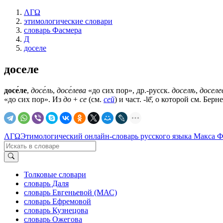
ΛΓΩ
этимологические словари
словарь Фасмера
Д
доселе
доселе
досе́ле
,
досе́ль
,
досе́лева
«до сих пор», др.-русск.
доселѣ
,
доселе
«до сих пор». Из
до
+
се
(см.
сей
) и част. -lē̆, о которой см. Бер
ΛΓΩ
Этимологический онлайн-словарь русского языка Макса 
Толковые словари
словарь Даля
словарь Евгеньевой (МАС)
словарь Ефремовой
словарь Кузнецова
словарь Ожегова