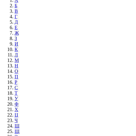
А
Б
В
Г
Д
Е
Ж
З
И
К
Л
М
Н
О
П
Р
С
Т
У
Ф
Х
Ц
Ч
Ш
Щ