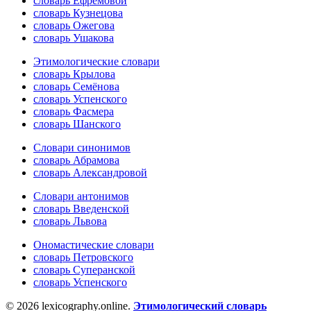
словарь Ефремовой
словарь Кузнецова
словарь Ожегова
словарь Ушакова
Этимологические словари
словарь Крылова
словарь Семёнова
словарь Успенского
словарь Фасмера
словарь Шанского
Словари синонимов
словарь Абрамова
словарь Александровой
Словари антонимов
словарь Введенской
словарь Львова
Ономастические словари
словарь Петровского
словарь Суперанской
словарь Успенского
© 2026 lexicography.online.
Этимологический словарь