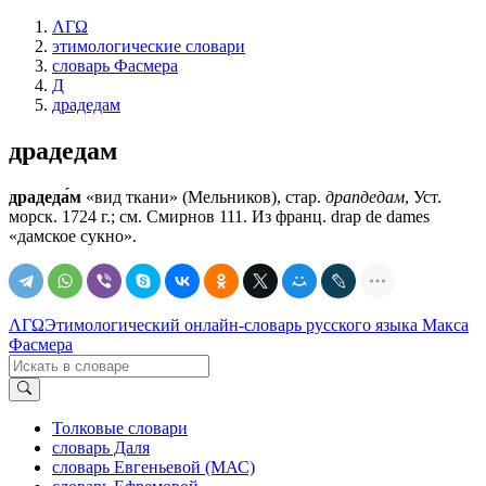
ΛΓΩ
этимологические словари
словарь Фасмера
Д
драдедам
драдедам
драдеда́м
«вид ткани» (Мельников), стар.
драпдедам
, Уст.
морск. 1724 г.; см. Смирнов 111. Из франц. drap de dames
«дамское сукно».
ΛΓΩ
Этимологический онлайн-словарь русского языка Макса
Фасмера
Толковые словари
словарь Даля
словарь Евгеньевой (МАС)