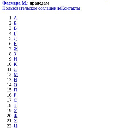
Фасмера М.
:
драдедам
Пользовательское соглашение
Контакты
А
Б
В
Г
Д
Е
Ж
З
И
К
Л
М
Н
О
П
Р
С
Т
У
Ф
Х
Ц