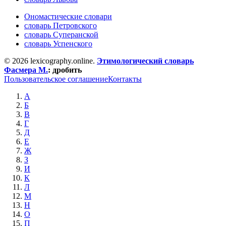
Ономастические словари
словарь Петровского
словарь Суперанской
словарь Успенского
© 2026 lexicography.online.
Этимологический словарь
Фасмера М.
:
дробить
Пользовательское соглашение
Контакты
А
Б
В
Г
Д
Е
Ж
З
И
К
Л
М
Н
О
П