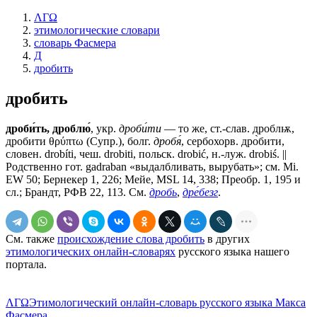
ΛΓΩ
этимологические словари
словарь Фасмера
Д
дробить
дробить
дроби́ть, дроблю́
, укр.
дроби́ти
— то же, ст.-слав.
дроблѭ,
дробити
θρύπτω (Супр.), болг.
дробя́
, сербохорв. дро̀бити,
словен. drobíti, чеш. drobiti, польск. drobić, н.-луж. drobiś. ||
Родственно гот. gadraban «выдалбливать, вырубать»; см. Mi.
EW 50; Бернекер 1, 226; Мейе, MSL 14, 338; Преобр. 1, 195 и
сл.; Брандт, РФВ 22, 113. См.
дробь
,
дре́безг
.
См. также
происхождение слова дробить
в других
этимологических онлайн-словарях
русского языка нашего
портала.
ΛΓΩ
Этимологический онлайн-словарь русского языка Макса
Фасмера