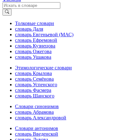
Толковые словари
словарь Даля
словарь Евгеньевой (МАС)
словарь Ефремовой
словарь Кузнецова
словарь Ожегова
словарь Ушакова
Этимологические словари
словарь Крылова
словарь Семёнова
словарь Успенского
словарь Фасмера
словарь Шанского
Словари синонимов
словарь Абрамова
словарь Александровой
Словари антонимов
словарь Введенской
словарь Львова