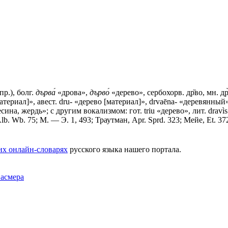
р.), болг.
дърва́
«дрова»,
дърво́
«дерево», сербохорв. др̏во, мн. др
материал]», авест. dru- «дерево [материал]», drvaēna- «деревянный» 
есина, жердь»; с другим вокализмом: гот. triu «дерево», лит. dravìs
b. Wb. 75; М. — Э. 1, 493; Траутман, Apr. Sprd. 323; Мейе, Et. 37
их онлайн-словарях
русского языка нашего портала.
Фасмера