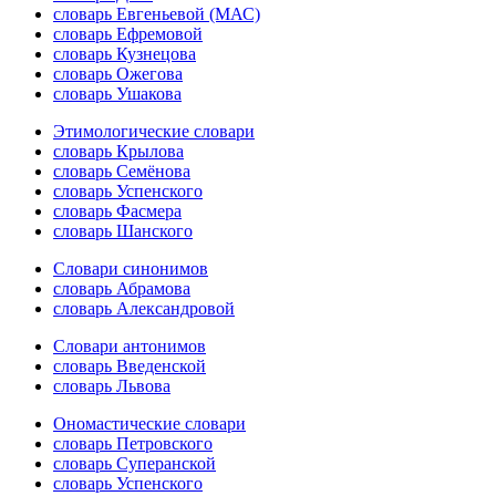
словарь Евгеньевой (МАС)
словарь Ефремовой
словарь Кузнецова
словарь Ожегова
словарь Ушакова
Этимологические словари
словарь Крылова
словарь Семёнова
словарь Успенского
словарь Фасмера
словарь Шанского
Словари синонимов
словарь Абрамова
словарь Александровой
Словари антонимов
словарь Введенской
словарь Львова
Ономастические словари
словарь Петровского
словарь Суперанской
словарь Успенского