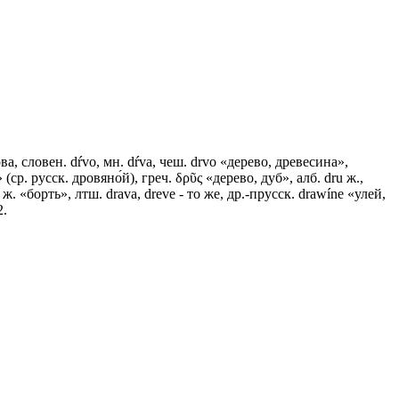
̀ва, словен. dŕvo, мн. dŕva, чеш. drvo «дерево, древесина»,
(ср. русск. дровяно́й), греч. δρῦς «дерево, дуб», алб. dru ж.,
 ж. «борть», лтш. drava, dreve - то же, др.-прусск. drawíne «улей,
2.