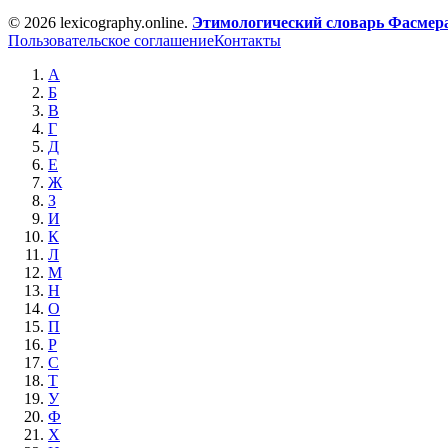
© 2026 lexicography.online.
Этимологический словарь Фасмер
Пользовательское соглашение
Контакты
А
Б
В
Г
Д
Е
Ж
З
И
К
Л
М
Н
О
П
Р
С
Т
У
Ф
Х