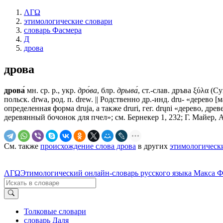
ΛΓΩ
этимологические словари
словарь Фасмера
Д
дрова
дрова
дрова́
мн. ср. р., укр.
дро́ва
, блр.
дрыва́
, ст.-слав.
дръва
ξύλα (Суп
польск. drwa, род. п. drew. || Родственно др.-инд. dru- «дерево [
определенная форма druja, а также druri, гег. drųni «дерево, древ
деревянный бочонок для пчел»; см. Бернекер 1, 232; Г. Майер, Al
См. также
происхождение слова дрова
в других
этимологическ
ΛΓΩ
Этимологический онлайн-словарь русского языка Макса 
Толковые словари
словарь Даля