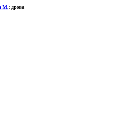
а М.
:
дрова