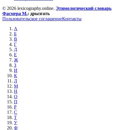
© 2026 lexicography.online.
Этимологический словарь
Фасмера М.
:
дрызгать
Пользовательское соглашение
Контакты
А
Б
В
Г
Д
Е
Ж
З
И
К
Л
М
Н
О
П
Р
С
Т
У
Ф