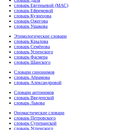
словарь Даля
словарь Евгеньевой (МАС)
словарь Ефремовой
словарь Кузнецова
словарь Ожегова
словарь Ушакова
Этимологические словари
словарь Крылова
словарь Семёнова
словарь Успенского
словарь Фасмера
словарь Шанского
Словари синонимов
словарь Абрамова
словарь Александровой
Словари антонимов
словарь Введенской
словарь Львова
Ономастические словари
словарь Петровского
словарь Суперанской
словарь Успенского