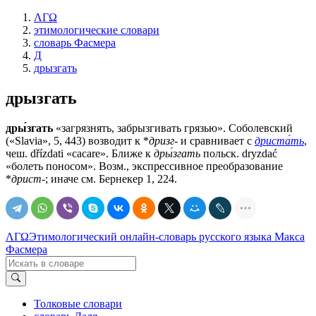
ΛΓΩ
этимологические словари
словарь Фасмера
Д
дрызгать
дрызгать
дры́згать
«загрязнять, забрызгивать грязью». Соболевский
(«Slavia», 5, 443) возводит к *
дризг-
и сравнивает с
дриста́ть
,
чеш. dřízdati «cacare». Ближе к
дры́згать
польск. dryzdać
«болеть поносом». Возм., экспрессивное преобразование
*
дрист-
; иначе см. Бернекер 1, 224.
ΛΓΩ
Этимологический онлайн-словарь русского языка Макса
Фасмера
Толковые словари