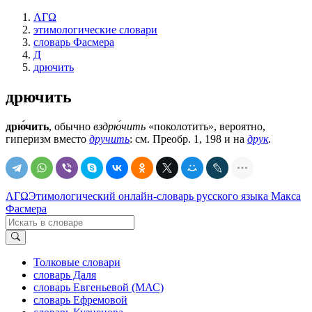
ΛΓΩ
этимологические словари
словарь Фасмера
Д
дрючить
дрючить
дрю́чить
, обычно
вздрю́чить
«поколотить», вероятно,
гиперизм вместо
дручить
: см. Преобр. 1, 198 и на
друк
.
ΛΓΩ
Этимологический онлайн-словарь русского языка Макса
Фасмера
Толковые словари
словарь Даля
словарь Евгеньевой (МАС)
словарь Ефремовой