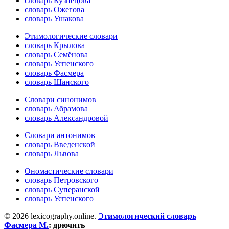
словарь Кузнецова
словарь Ожегова
словарь Ушакова
Этимологические словари
словарь Крылова
словарь Семёнова
словарь Успенского
словарь Фасмера
словарь Шанского
Словари синонимов
словарь Абрамова
словарь Александровой
Словари антонимов
словарь Введенской
словарь Львова
Ономастические словари
словарь Петровского
словарь Суперанской
словарь Успенского
© 2026 lexicography.online.
Этимологический словарь
Фасмера М.
:
дрючить