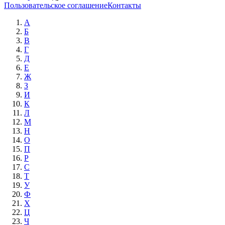
Пользовательское соглашение
Контакты
А
Б
В
Г
Д
Е
Ж
З
И
К
Л
М
Н
О
П
Р
С
Т
У
Ф
Х
Ц
Ч