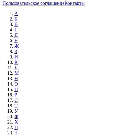
Пользовательское соглашение
Контакты
А
Б
В
Г
Д
Е
Ж
З
И
К
Л
М
Н
О
П
Р
С
Т
У
Ф
Х
Ц
Ч