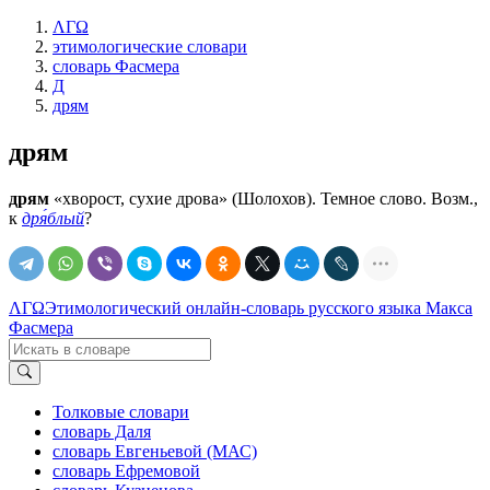
ΛΓΩ
этимологические словари
словарь Фасмера
Д
дрям
дрям
дрям
«хворост, сухие дрова» (Шолохов). Темное слово. Возм.,
к
дря́блый
?
ΛΓΩ
Этимологический онлайн-словарь русского языка Макса
Фасмера
Толковые словари
словарь Даля
словарь Евгеньевой (МАС)
словарь Ефремовой