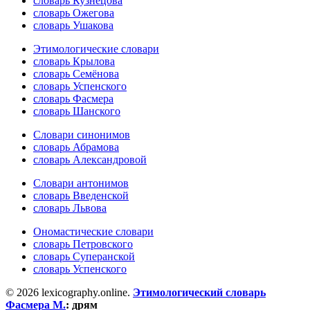
словарь Кузнецова
словарь Ожегова
словарь Ушакова
Этимологические словари
словарь Крылова
словарь Семёнова
словарь Успенского
словарь Фасмера
словарь Шанского
Словари синонимов
словарь Абрамова
словарь Александровой
Словари антонимов
словарь Введенской
словарь Львова
Ономастические словари
словарь Петровского
словарь Суперанской
словарь Успенского
© 2026 lexicography.online.
Этимологический словарь
Фасмера М.
:
дрям