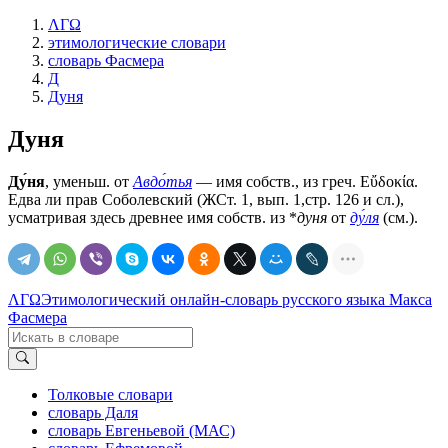
ΛΓΩ
этимологические словари
словарь Фасмера
Д
Дуня
Дуня
Ду́ня
, уменьш. от
Авдо́тья
— имя собств., из греч. Εὔδοκία.
Едва ли прав Соболевский (ЖСт. 1, вып. 1,стр. 126 и сл.),
усматривая здесь древнее имя собств. из *
дуня
от
ду́ля
(см.).
ΛΓΩ
Этимологический онлайн-словарь русского языка Макса
Фасмера
Толковые словари
словарь Даля
словарь Евгеньевой (МАС)