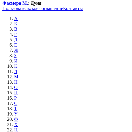
Фасмера М.
:
Дуня
Пользовательское соглашение
Контакты
А
Б
В
Г
Д
Е
Ж
З
И
К
Л
М
Н
О
П
Р
С
Т
У
Ф
Х
Ц