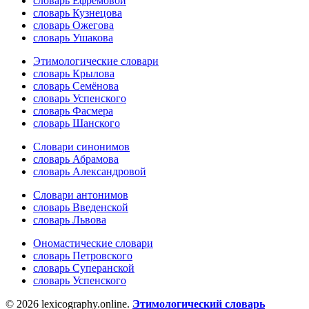
словарь Ефремовой
словарь Кузнецова
словарь Ожегова
словарь Ушакова
Этимологические словари
словарь Крылова
словарь Семёнова
словарь Успенского
словарь Фасмера
словарь Шанского
Словари синонимов
словарь Абрамова
словарь Александровой
Словари антонимов
словарь Введенской
словарь Львова
Ономастические словари
словарь Петровского
словарь Суперанской
словарь Успенского
© 2026 lexicography.online.
Этимологический словарь