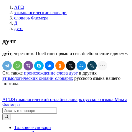
ΛΓΩ
этимологические словари
словарь Фасмера
Д
дуэт
дуэт
дуэ́т
, через нем. Duett или прямо из ит. duetto «пение вдвоем».
См. также
происхождение слова дуэт
в других
этимологических онлайн-словарях
русского языка нашего
портала.
ΛΓΩ
Этимологический онлайн-словарь русского языка Макса
Фасмера
Толковые словари