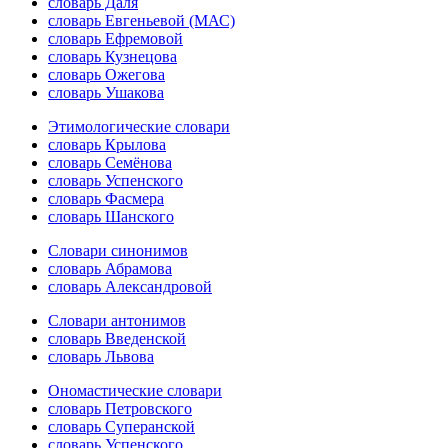
словарь Даля
словарь Евгеньевой (МАС)
словарь Ефремовой
словарь Кузнецова
словарь Ожегова
словарь Ушакова
Этимологические словари
словарь Крылова
словарь Семёнова
словарь Успенского
словарь Фасмера
словарь Шанского
Словари синонимов
словарь Абрамова
словарь Александровой
Словари антонимов
словарь Введенской
словарь Львова
Ономастические словари
словарь Петровского
словарь Суперанской
словарь Успенского