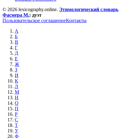
© 2026 lexicography.online.
Этимологический словарь
Фасмера М.
:
дуэт
Пользовательское соглашение
Контакты
А
Б
В
Г
Д
Е
Ж
З
И
К
Л
М
Н
О
П
Р
С
Т
У
Ф